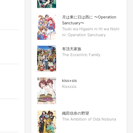
月は東に日は西に 〜Operation
Sanctuary〜
Tsuki wa Higashi ni Hi wa Nishi
ni: Operation Sanctuary
有頂天家族
The Eccentric Family
kiss×sis
Kissxsis
織田信奈の野望
The Ambition of Oda Nobuna