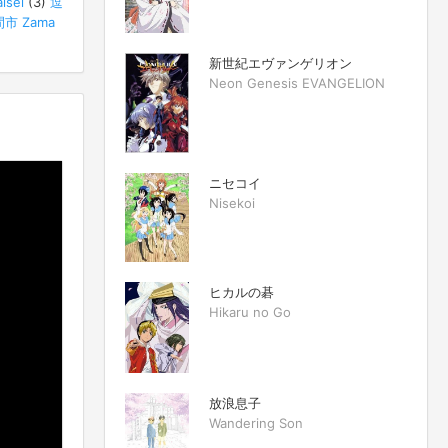
isei
(3)
逗
市 Zama
新世紀エヴァンゲリオン
Neon Genesis EVANGELION
ニセコイ
Nisekoi
ヒカルの碁
Hikaru no Go
放浪息子
Wandering Son