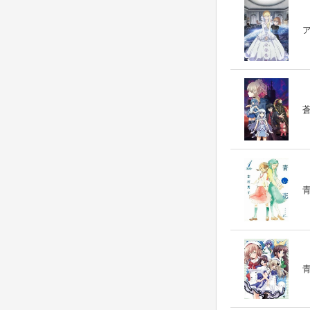
ア
蒼
青
青