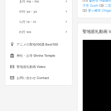
(11)
秦野市 Hadan
ま行 ma - mo
子市 Zushi
(3)
二宮町
(2)
茅ヶ崎市 Chigas
や行 ya - yo
ら行 ra - ro
聖地巡礼動画 Vi
わ行 wa
アニメの聖地100選 Best100
神社・お寺 Shrine Temple
聖地巡礼動画 Video
お問い合わせ Contact