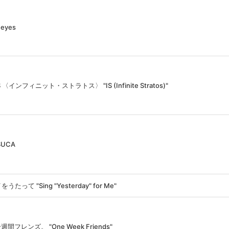
1eyes
S 〈インフィニット・ストラトス〉 "IS (Infinite Stratos)"
SUCA
って "Sing "Yesterday" for Me"
週間フレンズ。 "One Week Friends"