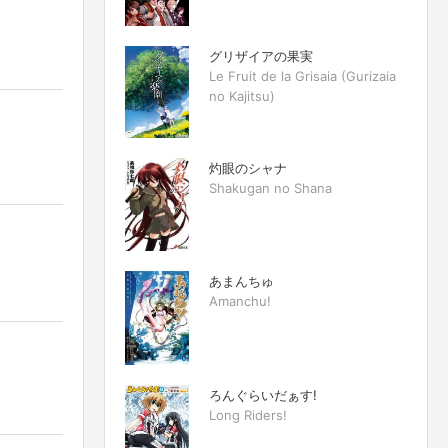
グリザイアの果実
Le Fruit de la Grisaia (Gurizaia
no Kajitsu)
灼眼のシャナ
Shakugan no Shana
あまんちゅ
Amanchu!
ろんぐらいだぁす!
Long Riders!