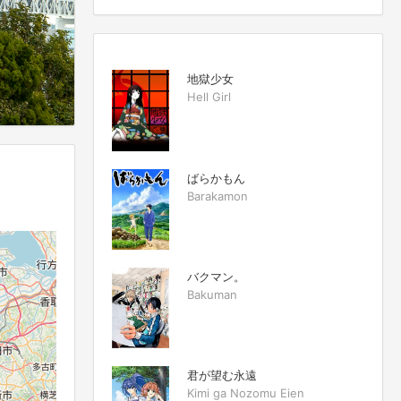
地獄少女
Hell Girl
ばらかもん
Barakamon
バクマン。
Bakuman
君が望む永遠
Kimi ga Nozomu Eien