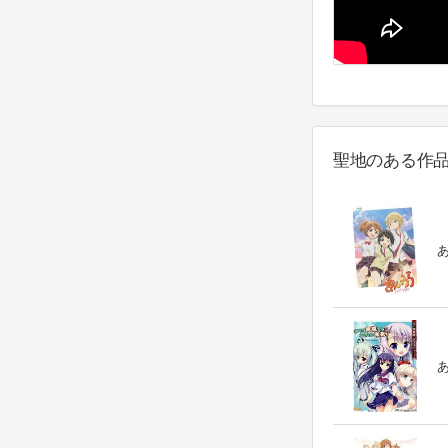
聖地のある作
あ
あ