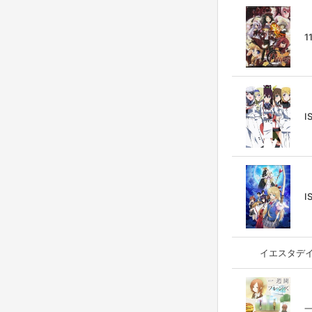
1
I
I
イエスタデイをうた
一