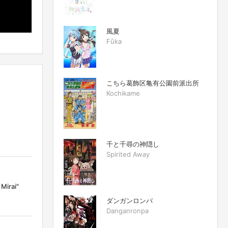
風夏
Fūka
こちら葛飾区亀有公園前派出所
Kochikame
千と千尋の神隠し
Spirited Away
irai"
ダンガンロンパ
Danganronpa