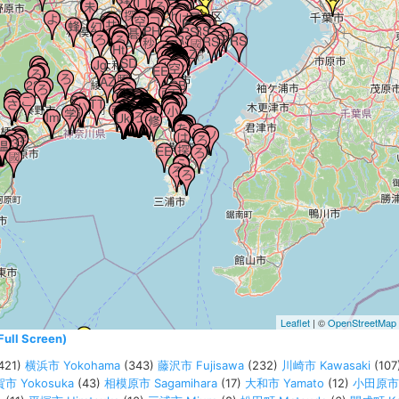
Leaflet
| ©
OpenStreetMap
l Screen)
421)
横浜市 Yokohama
(343)
藤沢市 Fujisawa
(232)
川崎市 Kawasaki
(107
市 Yokosuka
(43)
相模原市 Sagamihara
(17)
大和市 Yamato
(12)
小田原市 