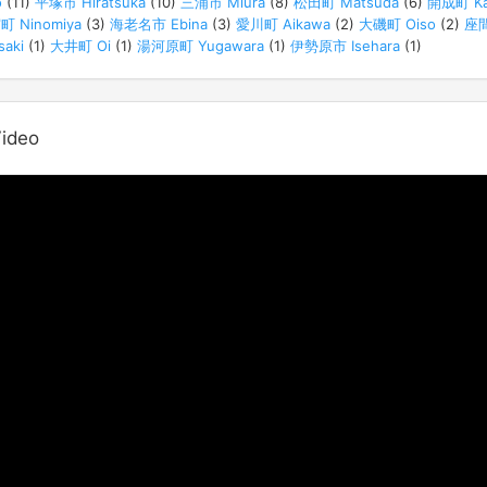
o
(11)
平塚市 Hiratsuka
(10)
三浦市 Miura
(8)
松田町 Matsuda
(6)
開成町 Ka
 Ninomiya
(3)
海老名市 Ebina
(3)
愛川町 Aikawa
(2)
大磯町 Oiso
(2)
座間
aki
(1)
大井町 Oi
(1)
湯河原町 Yugawara
(1)
伊勢原市 Isehara
(1)
deo