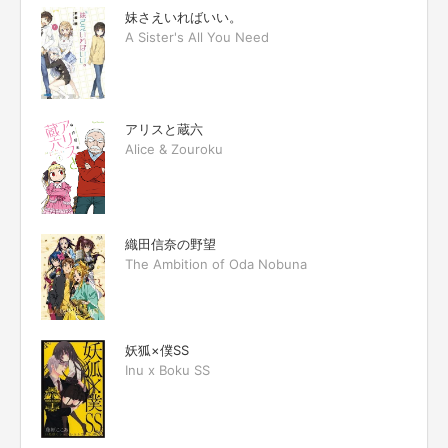
妹さえいればいい。
A Sister's All You Need
アリスと蔵六
Alice & Zouroku
織田信奈の野望
The Ambition of Oda Nobuna
妖狐×僕SS
Inu x Boku SS