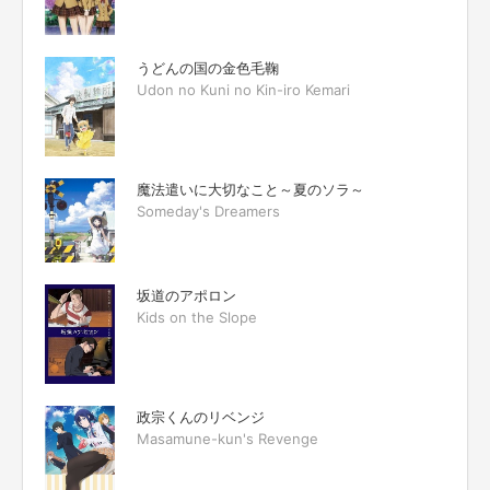
うどんの国の金色毛鞠
Udon no Kuni no Kin-iro Kemari
魔法遣いに大切なこと～夏のソラ～
Someday's Dreamers
坂道のアポロン
Kids on the Slope
政宗くんのリベンジ
Masamune-kun's Revenge