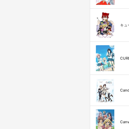
キュー
CURE
Cand
Canv