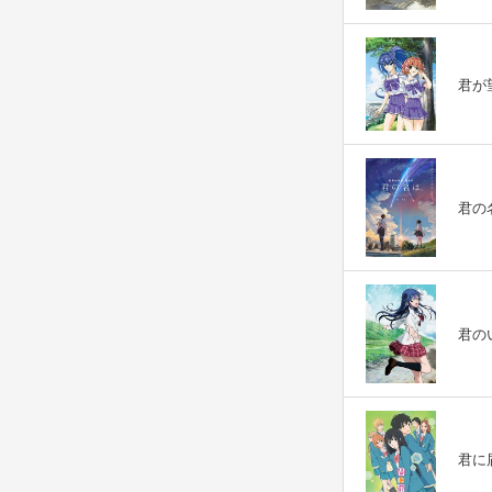
君が望
君の名
君のいる
君に届け