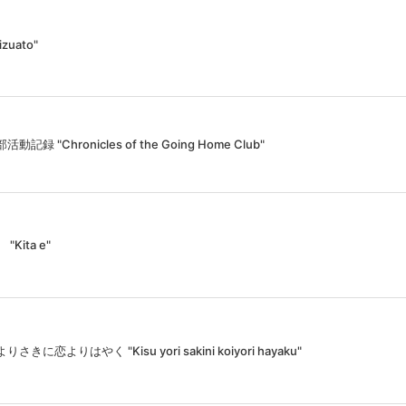
izuato"
動記録 "Chronicles of the Going Home Club"
"Kita e"
さきに恋よりはやく "Kisu yori sakini koiyori hayaku"