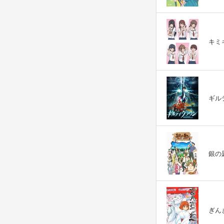
キミキス
ギルテ
銀の匙 
ぎんぎ