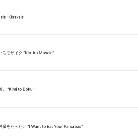
sis "Kissxsis"
ろモザイク "Kin-iro Mosaic"
 "Kimi to Boku"
をたべたい "I Want to Eat Your Pancreas"