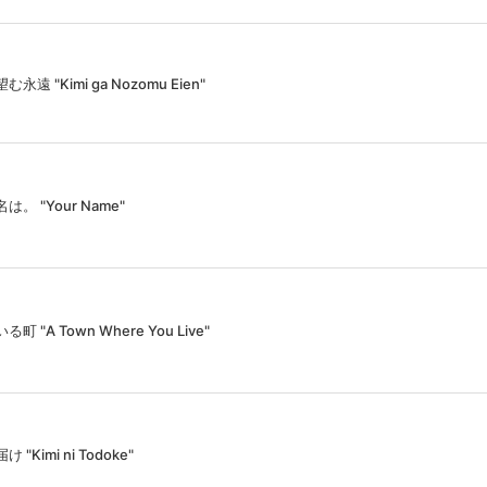
む永遠 "Kimi ga Nozomu Eien"
は。 "Your Name"
町 "A Town Where You Live"
 "Kimi ni Todoke"