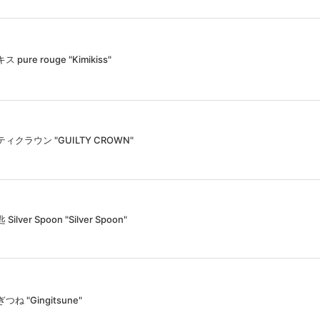
 pure rouge "Kimikiss"
ィクラウン "GUILTY CROWN"
Silver Spoon "Silver Spoon"
つね "Gingitsune"