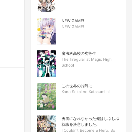
NEW GAME!
NEW GAME!
魔法科高校の劣等生
The Irregular at Magic High
School
この世界の片隅に
Kono Sekai no Katasumi ni
勇者になれなかった俺はしぶしぶ
就職を決意しました。
I Couldn’t Become a Hero, So I