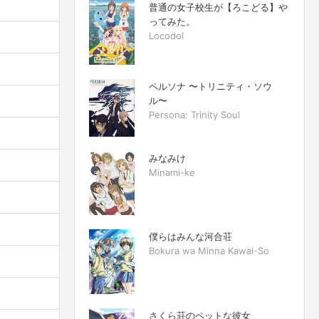
普通の女子校生が【ろこどる】や
ってみた。
Locodol
ペルソナ 〜トリニティ・ソウ
ル〜
Persona: Trinity Soul
みなみけ
Minami-ke
僕らはみんな河合荘
Bokura wa Minna Kawai-So
さくら荘のペットな彼女