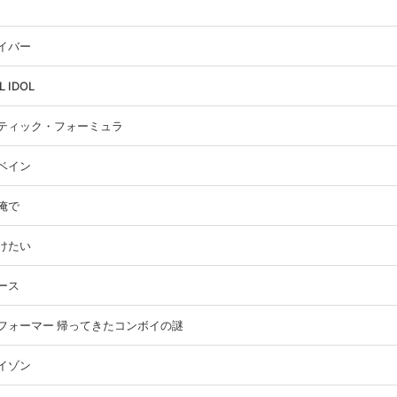
イバー
L IDOL
ティック・フォーミュラ
ベイン
俺で
けたい
ース
フォーマー 帰ってきたコンボイの謎
イゾン