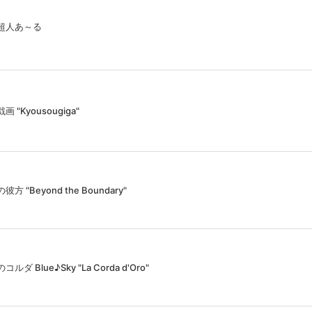
超人あ～る
画 "Kyousougiga"
彼方 "Beyond the Boundary"
ルダ Blue♪Sky "La Corda d'Oro"