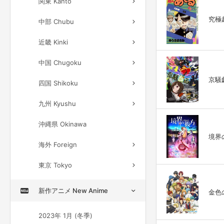
関東 Kanto
究極
中部 Chubu
近畿 Kinki
中国 Chugoku
京騒戯
四国 Shikoku
九州 Kyushu
沖縄県 Okinawa
境界の
海外 Foreign
東京 Tokyo
新作アニメ New Anime
金色のコ
2023年 1月 (冬季)