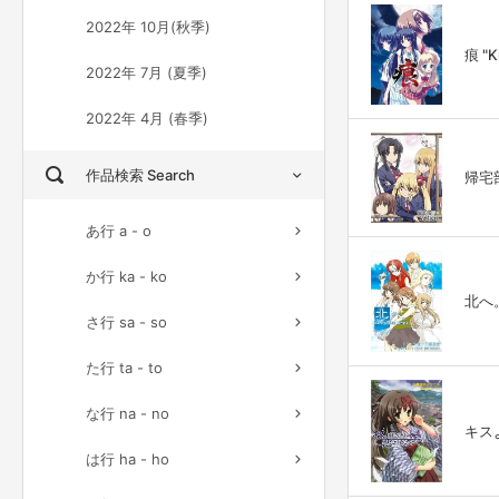
2022年 10月(秋季)
痕 "K
2022年 7月 (夏季)
2022年 4月 (春季)
作品検索 Search
帰宅部活
あ行 a - o
か行 ka - ko
北へ。 
さ行 sa - so
た行 ta - to
な行 na - no
キスより
は行 ha - ho