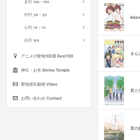
ま行 ma - mo
や行 ya - yo
kiss×
ら行 ra - ro
わ行 wa
きんい
アニメの聖地100選 Best100
神社・お寺 Shrine Temple
聖地巡礼動画 Video
君と僕。
お問い合わせ Contact
君の膵臓