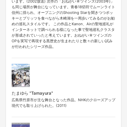
います。(2002放送) 次作の「おねがい☆ツインズ(2003年)」
も同じ場所が舞台になっています。青春18切符でムーンライト
信州に揺られ、オープニングのShooting Starを聞きつつポッ
キーとプリッツを食べながら木崎湖を一周歩いてみるのがお勧
めの巡礼スタイルです。 この作品とKanon、Airの聖地巡礼が
インターネットで調べられる様になった事で聖地巡礼クラスタ
が形成されていったと考えています。おねがい☆ツインズの
OPを実写で再現する黒歴史が生まれたりと数々の新しい試み
が行われたシリーズ作品。
たまゆら "Tamayura"
広島県竹原市が主な舞台となった作品。NHKのクローズアップ
現代でも取り上げられた。(2011)