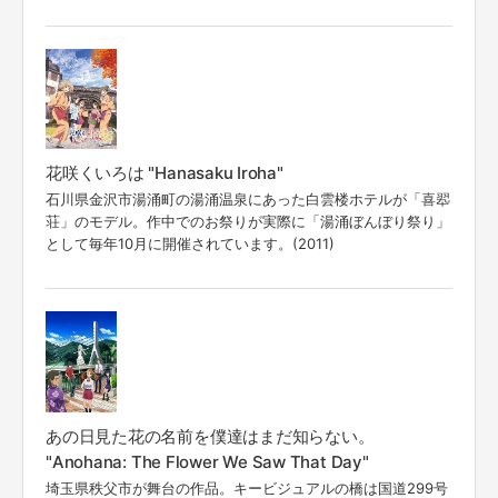
花咲くいろは "Hanasaku Iroha"
石川県金沢市湯涌町の湯涌温泉にあった白雲楼ホテルが「喜翆
荘」のモデル。作中でのお祭りが実際に「湯涌ぼんぼり祭り」
として毎年10月に開催されています。(2011)
あの日見た花の名前を僕達はまだ知らない。
"Anohana: The Flower We Saw That Day"
埼玉県秩父市が舞台の作品。キービジュアルの橋は国道299号