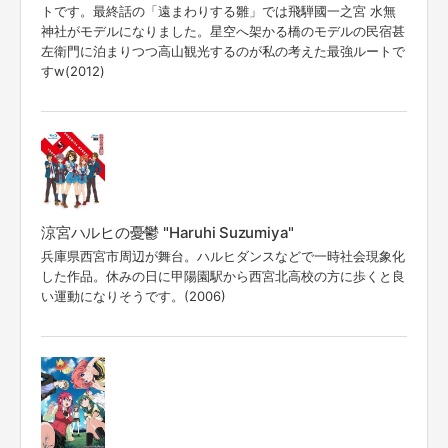
トです。最終話の「遠まわりする雛」では飛騨國一之宮 水無
神社がモデルになりました。星空へ架かる橋のモデルの民宿甚
左衛門に泊まりつつ高山観光するのが私の考えた最強ルートで
すw(2012)
涼宮ハルヒの憂鬱 "Haruhi Suzumiya"
兵庫県西宮市周辺が舞台。ハルヒダンスなどで一時社会現象化
した作品。休みの日に甲陽園駅から西宮北高校の方に歩くと良
い運動になりそうです。(2006)