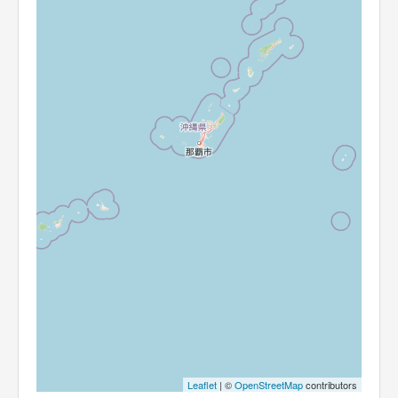
Leaflet
| ©
OpenStreetMap
contributors