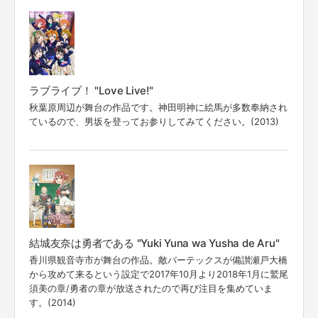
ラブライブ！ "Love Live!"
秋葉原周辺が舞台の作品です。神田明神に絵馬が多数奉納され
ているので、男坂を登ってお参りしてみてください。(2013)
結城友奈は勇者である "Yuki Yuna wa Yusha de Aru"
香川県観音寺市が舞台の作品。敵バーテックスが備讃瀬戸大橋
から攻めて来るという設定で2017年10月より2018年1月に鷲尾
須美の章/勇者の章が放送されたので再び注目を集めていま
す。(2014)