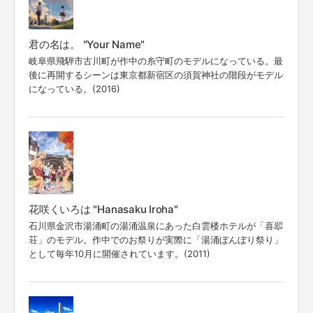
君の名は。 "Your Name"
岐阜県飛騨市古川町が作中の糸守町のモデルになっている。最
後に再開するシーンは東京都新宿区の須賀神社の階段がモデル
になっている。(2016)
花咲くいろは "Hanasaku Iroha"
石川県金沢市湯涌町の湯涌温泉にあった白雲楼ホテルが「喜翆
荘」のモデル。作中でのお祭りが実際に「湯涌ぼんぼり祭り」
として毎年10月に開催されています。(2011)