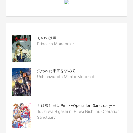
もののけ姫
Princess Mononoke
失われた未来を求めて
Ushinawareta Mirai o Motomete
月は東に日は西に 〜Operation Sanctuary〜
Tsuki wa Higashi ni Hi wa Nishi ni: Operation
Sanctuary