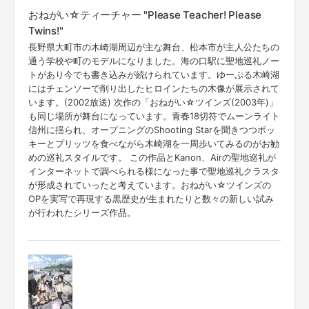
おねがい☆ティーチャー "Please Teacher! Please
Twins!"
長野県大町市の木崎湖周辺が主な舞台、松本市が主人公たちの
通う学校や町のモデルになりました。海の口駅に聖地巡礼ノー
トがあり今でも書き込みが続けられています。ゆーぷる木崎湖
にはチェンソーで削り出したヒロインたちの木像が展示されて
います。(2002放送) 次作の「おねがい☆ツインズ(2003年)」
も同じ場所が舞台になっています。青春18切符でムーンライト
信州に揺られ、オープニングのShooting Starを聞きつつポッ
キーとプリッツを食べながら木崎湖を一周歩いてみるのがお勧
めの巡礼スタイルです。 この作品とKanon、Airの聖地巡礼が
インターネットで調べられる様になった事で聖地巡礼クラスタ
が形成されていったと考えています。おねがい☆ツインズの
OPを実写で再現する黒歴史が生まれたりと数々の新しい試み
が行われたシリーズ作品。