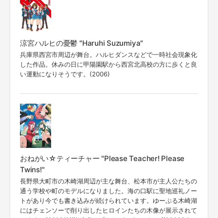
涼宮ハルヒの憂鬱 "Haruhi Suzumiya"
兵庫県西宮市周辺が舞台。ハルヒダンスなどで一時社会現象化
した作品。休みの日に甲陽園駅から西宮北高校の方に歩くと良
い運動になりそうです。(2006)
おねがい☆ティーチャー "Please Teacher! Please
Twins!"
長野県大町市の木崎湖周辺が主な舞台、松本市が主人公たちの
通う学校や町のモデルになりました。海の口駅に聖地巡礼ノー
トがあり今でも書き込みが続けられています。ゆーぷる木崎湖
にはチェンソーで削り出したヒロインたちの木像が展示されて