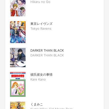
Hikaru no Go
東京レイヴンズ
Tokyo Ravens
DARKER THAN BLACK
DARKER THAN BLACK
彼氏彼女の事情
Kare Kano
くまみこ
Kuma Miko: Girl Meets Bear