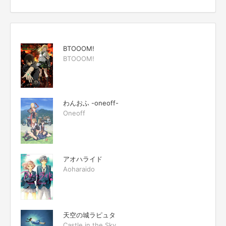
BTOOOM!
BTOOOM!
わんおふ -oneoff-
Oneoff
アオハライド
Aoharaido
天空の城ラピュタ
Castle in the Sky