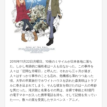
2010年11月22日月曜日。10発のミサイルが日本各地に落ち
た。しかし奇跡的に犠牲者は一人も出なかった。この事件を
人々は「迂闊な月曜日」と呼んだ。それから三ヶ月が過ぎ、
人々はすっかり事件のことも忘れ、危機感も薄れつつあった
頃。大学の卒業旅行でホワイトハウスを訪れた森美咲はトラブ
ルに巻き込まれてしまう。そんな彼女を助けたのは一人の奇妙
な男だった。滝沢朗と名乗るその男は、全裸で拳銃と82億円
の電子マネーが入った携帯電話を持ち、そして記憶を失ってい
た——。数々の賞を受賞したサスペンス・アニメ。