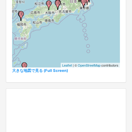
Leaflet
| ©
OpenStreetMap
contributors
大きな地図で見る (Full Screen)