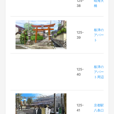
125-
晴海大
38
橋
板津の
125-
アパー
39
ト
板津の
125-
アパー
40
ト周辺
125-
京都駅
41
八条口