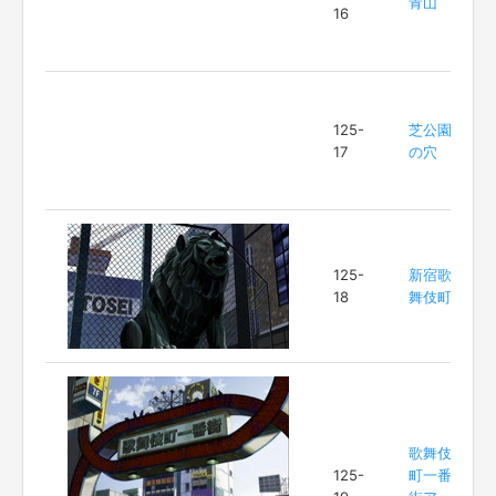
青山
16
125-
芝公園
17
の穴
125-
新宿歌
18
舞伎町
歌舞伎
125-
町一番