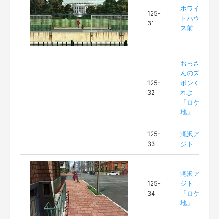
ホワイ
125-
トハウ
31
ス前
おっさ
んのズ
125-
ボンく
32
れよ
「ロケ
地」
125-
滝沢ア
33
ジト
滝沢ア
125-
ジト
34
「ロケ
地」