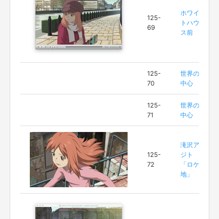
ホワイ
125-
トハウ
69
ス前
125-
世界の
70
中心
125-
世界の
71
中心
滝沢ア
125-
ジト
72
「ロケ
地」