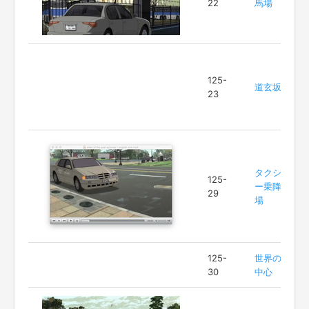
22
馬場
125-
道玄坂
23
タクシ
125-
ー乗降
29
場
125-
世界の
30
中心