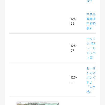
JCT
中央自
125-
動車道
55
甲府昭
和IC
マルエ
ツ 港南
125-
ワール
67
ドシテ
ィ店
おっさ
んのズ
125-
ボンく
68
れよ
「ロケ
地」