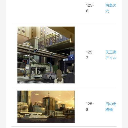
125-
向島の
6
穴
125-
天王洲
7
アイル
125-
日の出
8
桟橋