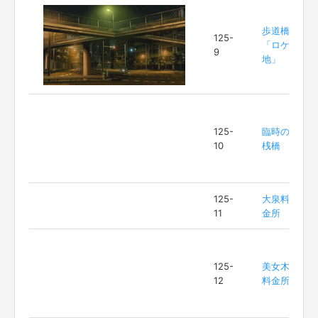
歩道橋
125-
「ロケ
9
地」
125-
臨時の
10
桟橋
125-
大泉料
11
金所
125-
美女木
12
料金所