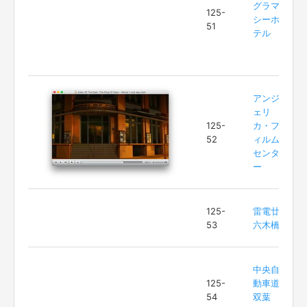
グラマ
125-
シーホ
51
テル
アンジ
ェリ
125-
カ・フ
52
ィルム
センタ
ー
125-
雷電廿
53
六木橋
中央自
125-
動車道
54
双葉