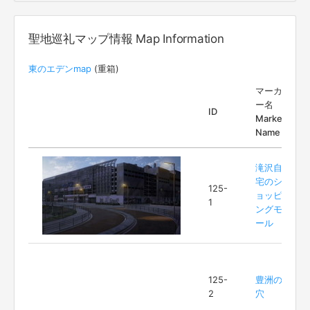
聖地巡礼マップ情報 Map Information
東のエデンmap
(重箱)
マーカ
ー名
ID
Marker
Name
滝沢自
宅のシ
125-
ョッピ
1
ングモ
ール
125-
豊洲の
2
穴