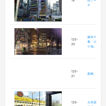
19
街アー
チ
麻布十
125-
番「ロ
20
ケ地」
125-
新橋
21
125-
大井競