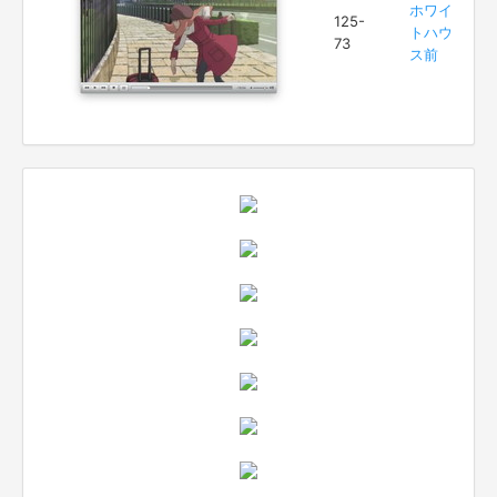
ホワイ
125-
トハウ
73
ス前