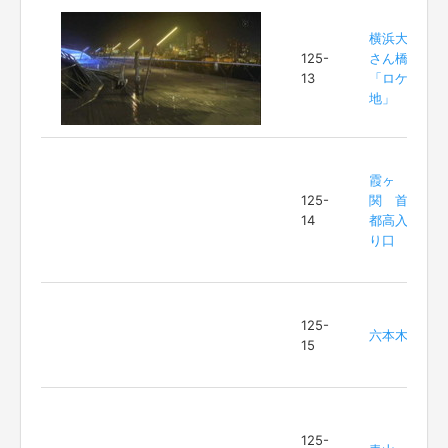
横浜大
125-
さん橋
13
「ロケ
地」
霞ヶ
125-
関 首
14
都高入
り口
125-
六本木
15
125-