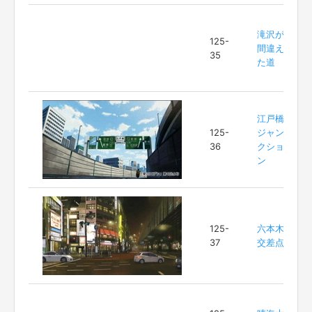
滝沢が
125-
間違え
35
た道
江戸橋
125-
ジャン
36
クショ
ン
125-
六本木
37
交差点