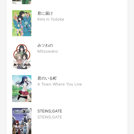
君に届け
Kimi ni Todoke
みツわの
Mitsuwano
君のいる町
A Town Where You Live
STEINS;GATE
STEINS;GATE