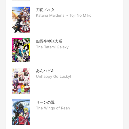
刀使ノ巫女
Katana Maidens ~ Toji No Miko
四畳半神話大系
The Tatami Galaxy
あんハピ♪
Unhappy Go Lucky!
リーンの翼
The Wings of Rean