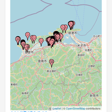
Leaflet
| ©
OpenStreetMap
contributors