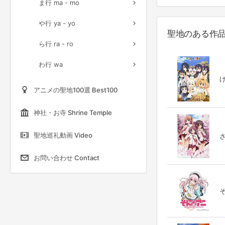
ま行 ma - mo
や行 ya - yo
聖地のある作
ら行 ra - ro
わ行 wa
け
アニメの聖地100選 Best100
神社・お寺 Shrine Temple
聖地巡礼動画 Video
さ
お問い合わせ Contact
そ