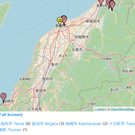
Leaflet
| ©
OpenStreetMap
l Screen)
)
胎内市 Tainai
(6)
新潟市 Niigata
(3)
柏崎市 Kashiwazaki
(2)
十日町市 Toka
南町 Tsunan
(1)