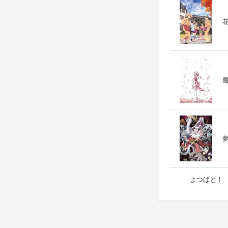
花
夢
よつばと！