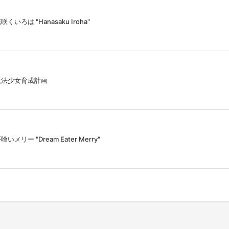
咲くいろは "Hanasaku Iroha"
魔法少女育成計画
喰いメリー "Dream Eater Merry"