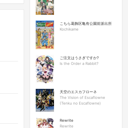
こちら葛飾区亀有公園前派出所
Kochikame
ご注文はうさぎですか?
Is the Order a Rabbit?
天空のエスカフローネ
The Vision of Escaflowne
(Tenku no Escaflowne)
Rewrite
Rewrite