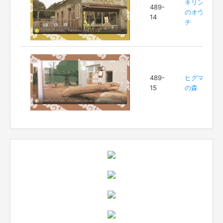
キリン
489-
のオウ
14
チ
489-
ヒグマ
15
の森