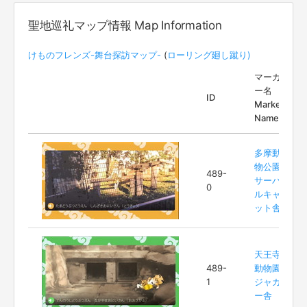
聖地巡礼マップ情報 Map Information
けものフレンズ-舞台探訪マップ-
(
ローリング廻し蹴り)
マーカ
ー名
ID
Marker
Name
多摩動
物公園
489-
サーバ
0
ルキャ
ット舎
天王寺
489-
動物園
1
ジャガ
ー舎