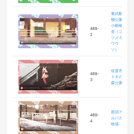
東武動
物公園
小動物
489-
舎（コ
2
ツメカ
ワウ
ソ）
佐渡市
489-
トキの
3
森公園
那須ア
489-
ルパカ
4
牧場