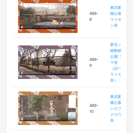
東武動
489-
物公園
8
ライオ
ン舎
夢見ヶ
崎動物
公園 ラ
489-
マ舎
9
（旧ヘ
ラジカ
舎）
東武動
物公園
489-
シロフ
10
クロウ
舎