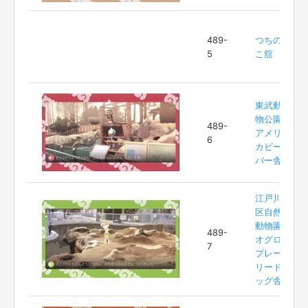
489-
つちの
5
こ舘
東武動
物公園
489-
アメリ
6
カビー
バー舎
江戸川
区自然
動物園
489-
オグロ
7
プレー
リード
ッグ舎