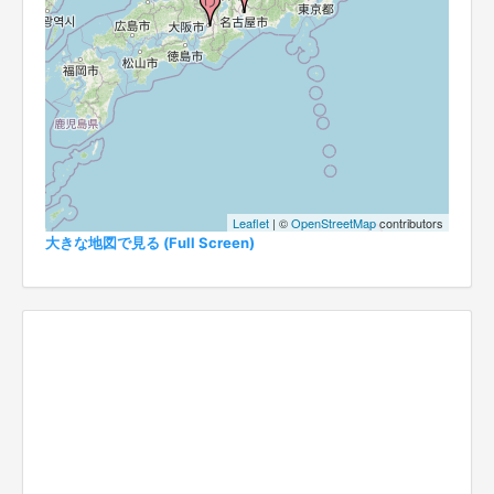
Leaflet
| ©
OpenStreetMap
contributors
大きな地図で見る (Full Screen)