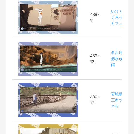
いけふ
489-
くろう
11
カフェ
名古屋
489-
港水族
12
館
宮城蔵
489-
王キツ
13
ネ村