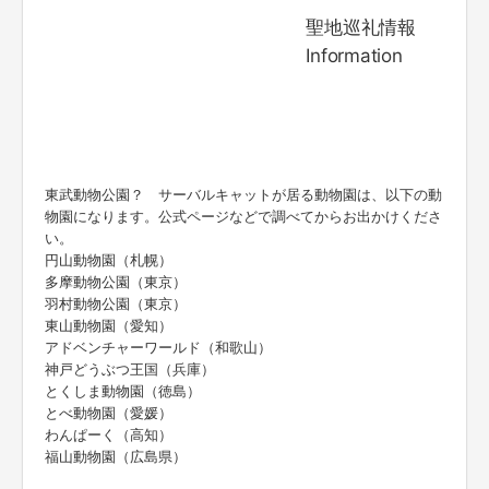
聖地巡礼情報
Information
東武動物公園？ サーバルキャットが居る動物園は、以下の動
物園になります。公式ページなどで調べてからお出かけくださ
い。
円山動物園（札幌）
多摩動物公園（東京）
羽村動物公園（東京）
東山動物園（愛知）
アドベンチャーワールド（和歌山）
神戸どうぶつ王国（兵庫）
とくしま動物園（徳島）
とべ動物園（愛媛）
わんぱーく（高知）
福山動物園（広島県）