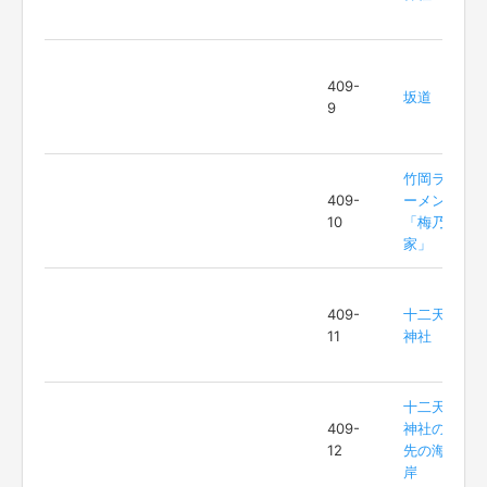
409-
坂道
9
竹岡ラ
409-
ーメン
10
「梅乃
家」
409-
十二天
11
神社
十二天
409-
神社の
12
先の海
岸