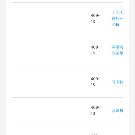
十二天
409-
神社へ
13
の橋
409-
津浜海
14
水浴場
409-
竹岡駅
15
409-
歩道橋
16