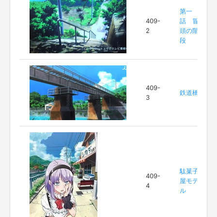
第一
409-
話 冒
2
頭の階
段
409-
鉄道橋
3
駄菓子
409-
屋モデ
4
ル