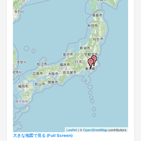
Leaflet
| ©
OpenStreetMap
contributors
大きな地図で見る (Full Screen)