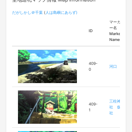
だがしかし＠千葉
(
人は島嶼にあらず)
マーカ
ー名
ID
Marker
Name
409-
河口
0
三柱神
409-
社 仮
1
社