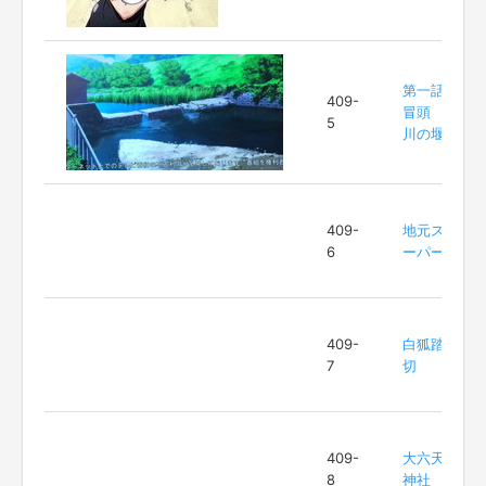
第一話
409-
冒頭
5
川の堰
409-
地元ス
6
ーパー
409-
白狐踏
7
切
409-
大六天
8
神社