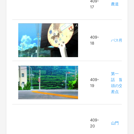
409-
農道
17
409-
バス停
18
第一
409-
話 冒
19
頭の交
差点
409-
山門
20