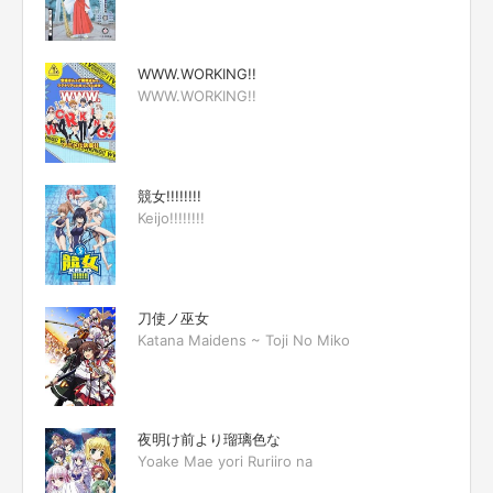
WWW.WORKING!!
WWW.WORKING!!
競女!!!!!!!!
Keijo!!!!!!!!
刀使ノ巫女
Katana Maidens ~ Toji No Miko
夜明け前より瑠璃色な
Yoake Mae yori Ruriiro na