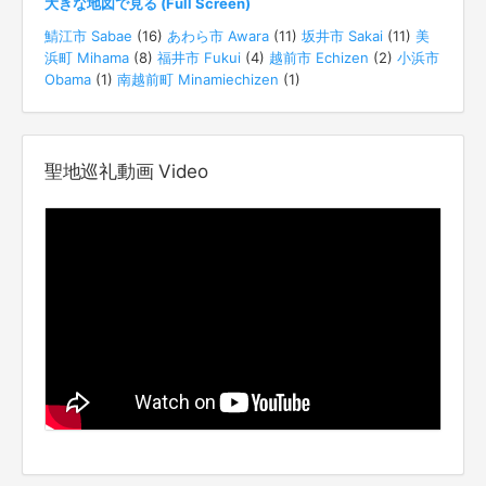
大きな地図で見る (Full Screen)
鯖江市 Sabae
(16)
あわら市 Awara
(11)
坂井市 Sakai
(11)
美
浜町 Mihama
(8)
福井市 Fukui
(4)
越前市 Echizen
(2)
小浜市
Obama
(1)
南越前町 Minamiechizen
(1)
聖地巡礼動画 Video