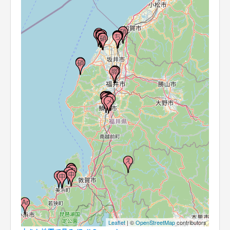
Leaflet
| ©
OpenStreetMap
contributors