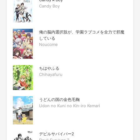
Candy Boy
俺の脳内選択肢が、学園ラブコメを全力で邪魔
している
Noucome
ちはやふる
Chihayafuru
うどんの国の金色毛鞠
Udon no Kuni no Kin-iro Kemari
デビルサバイバー2