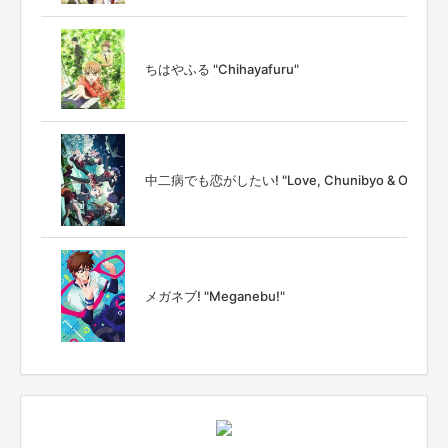
ちはやふる "Chihayafuru"
中二病でも恋がしたい! "Love, Chunibyo & Other De
メガネブ! "Meganebu!"