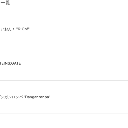
品一覧
いおん！ "K-On!"
TEINS;GATE
ンガンロンパ "Danganronpa"