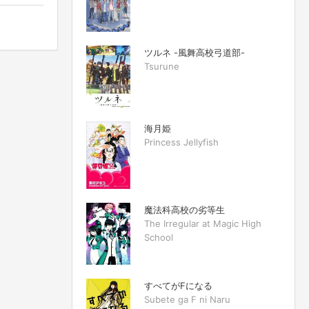
ツルネ -風舞高校弓道部-
Tsurune
海月姫
Princess Jellyfish
魔法科高校の劣等生
The Irregular at Magic High
School
すべてがFになる
Subete ga F ni Naru