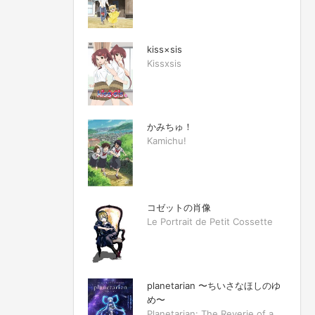
kiss×sis
Kissxsis
かみちゅ！
Kamichu!
コゼットの肖像
Le Portrait de Petit Cossette
planetarian 〜ちいさなほしのゆ
め〜
Planetarian: The Reverie of a