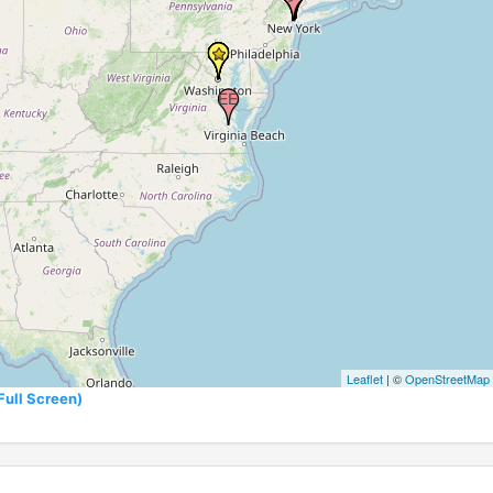
Leaflet
| ©
OpenStreetMap
l Screen)