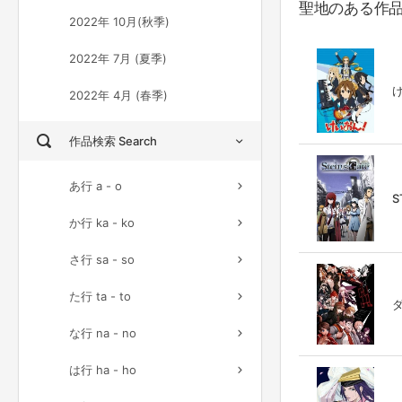
聖地のある作
2022年 10月(秋季)
2022年 7月 (夏季)
け
2022年 4月 (春季)
作品検索 Search
あ行 a - o
S
か行 ka - ko
さ行 sa - so
た行 ta - to
ダ
な行 na - no
は行 ha - ho