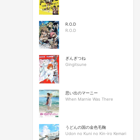
R.O.D
R.O.D
ぎんぎつね
Gingitsune
思い出のマーニー
When Marnie Was There
うどんの国の金色毛鞠
Udon no Kuni no Kin-iro Kemari