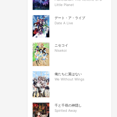
Little Planet
デート・ア・ライブ
Date A Live
ニセコイ
Nisekoi
俺たちに翼はない
We Without Wings
千と千尋の神隠し
Spirited Away