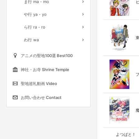
ま行 ma - mo
ヒ
や行 ya - yo
ら行 ra - ro
東
わ行 wa
アニメの聖地100選 Best100
神社・お寺 Shrine Temple
プ
聖地巡礼動画 Video
お問い合わせ Contact
魔
よつばと！