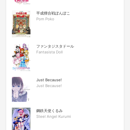
平成狸合戦ぽんぽこ
Pom Poko
ファンタジスタドール
Fantasista Doll
Just Because!
Just Because!
鋼鉄天使くるみ
Steel Angel Kurumi