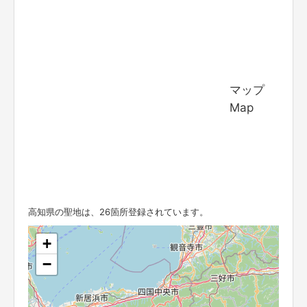
マップ
Map
高知県の聖地は、26箇所登録されています。
+
−