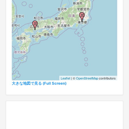
Leaflet
| ©
OpenStreetMap
contributors
大きな地図で見る (Full Screen)