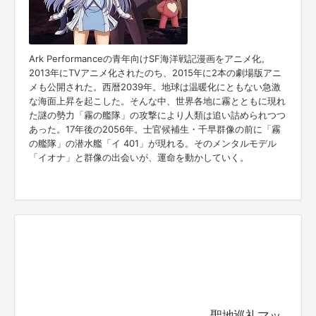
Ark Performanceの青年向けSF海洋戦記漫画をアニメ化。
2013年にTVアニメ化されたのち、2015年に2本の劇場版アニ
メも公開された。西暦2039年。地球は温暖化にともない急激
な海面上昇を起こした。そんな中、世界各地に霧とともに現れ
た謎の勢力「霧の艦隊」の攻撃により人類は追い詰められつつ
あった。17年後の2056年。士官候補生・千早群像の前に「霧
の艦隊」の潜水艦「イ 401」が現れる。そのメンタルモデル
「イオナ」と群像の出会いが、運命を動かしていく。
聖地巡礼マッ