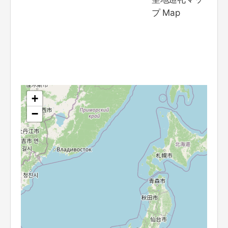
プ Map
+
−