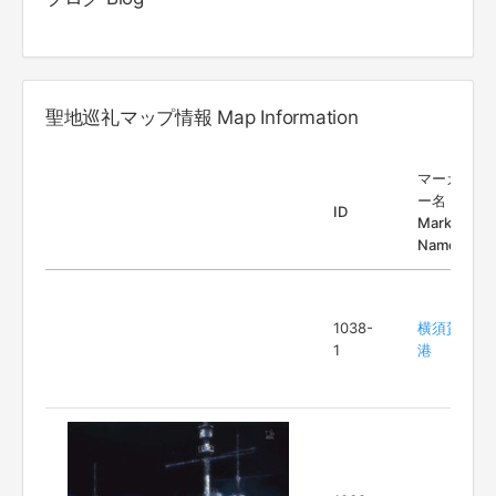
聖地巡礼マップ情報 Map Information
マーカ
ー名
ID
Marker
Name
1038-
横須賀
1
港