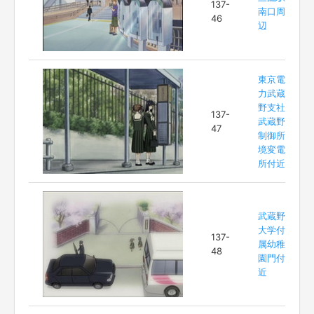
137-
南口周
46
辺
東京電
力武蔵
野支社
137-
武蔵野
47
制御所
境変電
所付近
武蔵野
大学付
137-
属幼稚
48
園門付
近