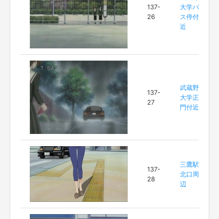
137-
大学バ
26
ス停付
近
武蔵野
137-
大学正
27
門付近
三鷹駅
137-
北口周
28
辺