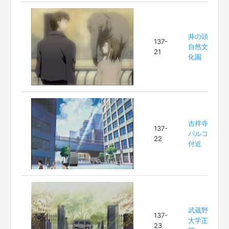
井の頭
137-
自然文
21
化園
吉祥寺
137-
パルコ
22
付近
武蔵野
137-
大学正
23