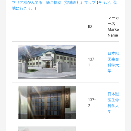
マリア様がみてる 舞台探訪（聖地巡礼）マップ
(
そうだ、聖
地に行こう。)
マーカ
ー名
ID
Marker
Name
日本獣
137-
医生命
1
科学大
学
日本獣
137-
医生命
2
科学大
学