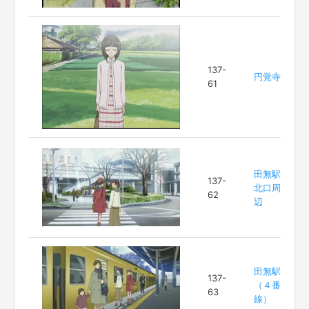
137-
円覚寺
61
田無駅
137-
北口周
62
辺
田無駅
137-
（４番
63
線）