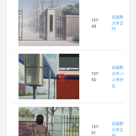
武蔵野
137-
大学正
49
門
武蔵野
137-
大学バ
50
ス停付
近
武蔵野
137-
大学正
51
門