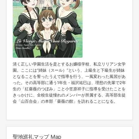
清く正しい学園生活を是とするお嬢様学校、私立リリアン女学
園。ここには“姉妹（スール）”という、上級生と下級生が姉妹
となることを誓ったうえで指導を行う、一風変わった風習があ
った。その高等部に通う1年生・福沢祐巳は、理想の先輩で2年
生の「紅薔薇のつぼみ」こと小笠原祥子に指導を受けたことを
きっかけに、全校生徒憧れのメンバーが所属する、高等部生徒
会「山百合会」の本部「薔薇の館」を訪れることになる。
聖地巡礼マップ Map