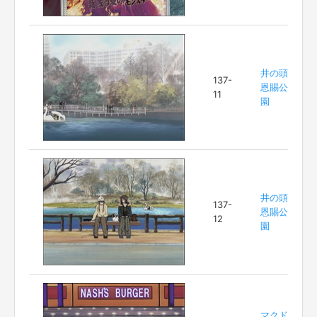
井の頭
137-
恩賜公
11
園
井の頭
137-
恩賜公
12
園
マクド