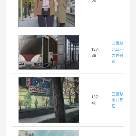
38
三鷹駅
137-
北口バ
39
ス停付
近
三鷹駅
137-
南口周
40
辺