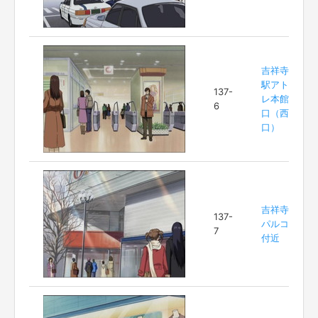
吉祥寺
駅アト
137-
レ本館
6
口（西
口）
吉祥寺
137-
パルコ
7
付近