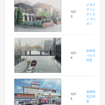
イタリ
アンレ
137-
ストラ
3
ン ロニ
オン
吉祥寺
137-
パルコ
4
付近
吉祥寺
137-
北口付
5
近