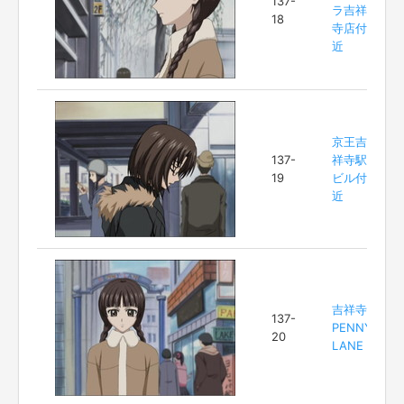
137-
ラ吉祥
18
寺店付
近
京王吉
137-
祥寺駅
19
ビル付
近
吉祥寺
137-
PENNY
20
LANE