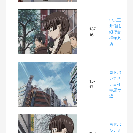
中央三
井信託
137-
銀行吉
16
祥寺支
店
ヨドバ
シカメ
137-
ラ吉祥
17
寺店付
近
ヨドバ
シカメ