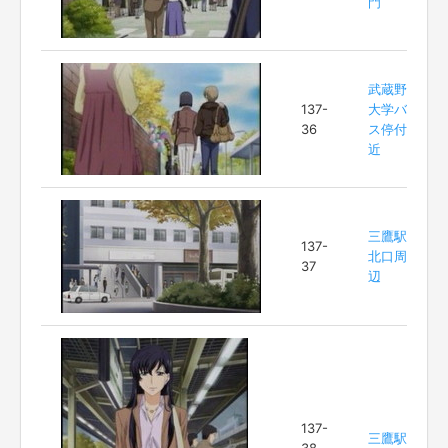
門
武蔵野
137-
大学バ
36
ス停付
近
三鷹駅
137-
北口周
37
辺
137-
三鷹駅