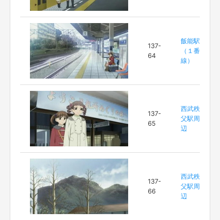
飯能駅
137-
（１番
64
線）
西武秩
137-
父駅周
65
辺
西武秩
137-
父駅周
66
辺