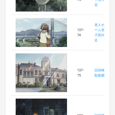
近
老人ホ
137-
ーム杏
74
子苑付
近
137-
旧岩崎
75
邸庭園