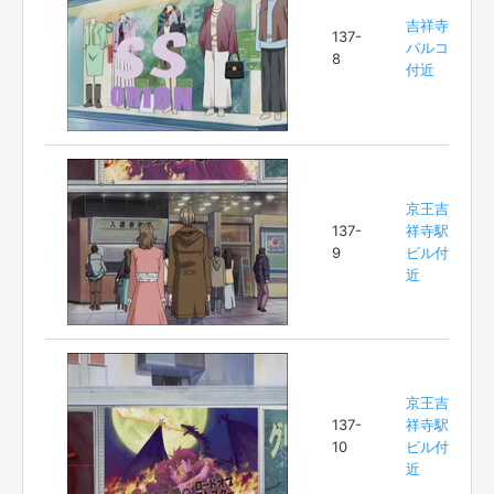
吉祥寺
137-
パルコ
8
付近
京王吉
137-
祥寺駅
9
ビル付
近
京王吉
137-
祥寺駅
10
ビル付
近