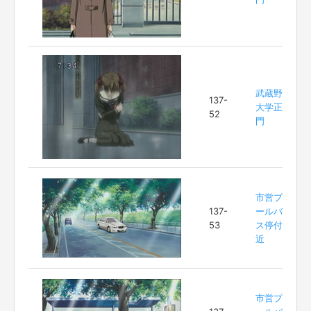
武蔵野
137-
大学正
52
門
市営プ
137-
ールバ
53
ス停付
近
市営プ