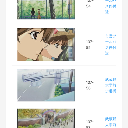
137-
ールバ
54
ス停付
近
市営プ
137-
ールバ
55
ス停付
近
武蔵野
137-
大学前
56
歩道橋
武蔵野
137-
大学前
57