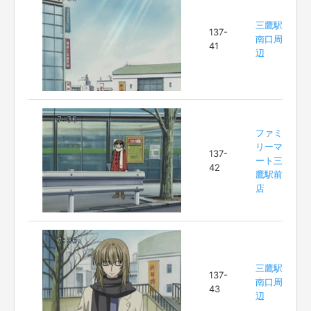
三鷹駅
137-
南口周
41
辺
ファミ
リーマ
137-
ート三
42
鷹駅前
店
三鷹駅
137-
南口周
43
辺