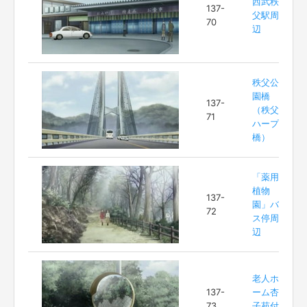
西武秩
137-
父駅周
70
辺
秩父公
園橋
137-
（秩父
71
ハープ
橋）
「薬用
植物
137-
園」バ
72
ス停周
辺
老人ホ
137-
ーム杏
73
子苑付