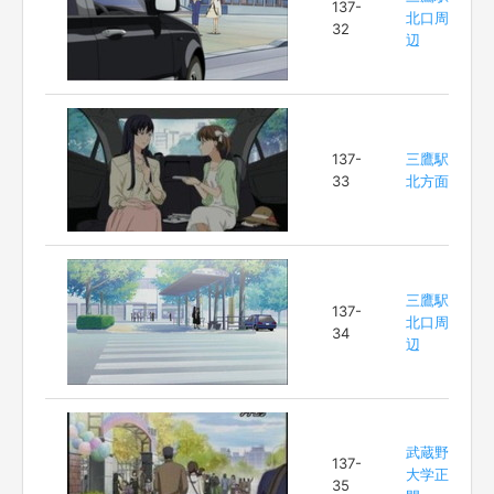
137-
北口周
32
辺
137-
三鷹駅
33
北方面
三鷹駅
137-
北口周
34
辺
武蔵野
137-
大学正
35