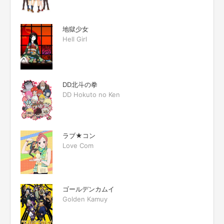
地獄少女
Hell Girl
DD北斗の拳
DD Hokuto no Ken
ラブ★コン
Love Com
ゴールデンカムイ
Golden Kamuy