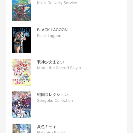
Kiki's Delivery Service
BLACK LAGOON
Black Lagoon
装神少女まとい
Matoi the Sacred Slayer
戦国コレクション
Sengoku Collection
夏色キセキ
Natsuiro Kiseki