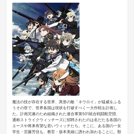
魔法の技が存在する世界、異形の敵「ネウロイ」が猛威をふる
うその世で、世界各国は現状を打破すべく一大作戦を計画し
た。計画完遂のため組織された連合軍第501統合戦闘航空団、
通称ストライクウィッチーズに招聘されたのは名だたる各国の
エースや将来有望な若いウィッチたち。そこに、ある国の一女
学生・宮藤芳佳も、教官・坂本美緒に誘われ加わることに。類