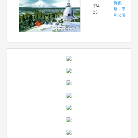
御殿
374-
場・平
23
和公園