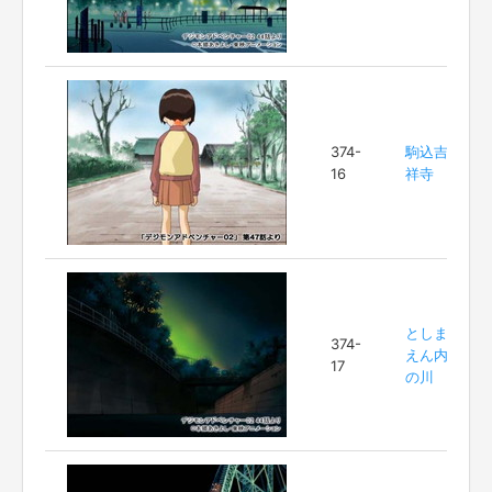
374-
駒込吉
16
祥寺
としま
374-
えん内
17
の川