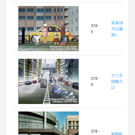
富坂(礫
374-
川公園
5
前)
六ツ又
374-
陸橋入
6
口
374-
熊野町