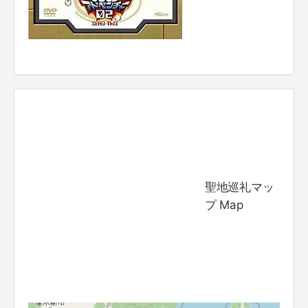
聖地巡礼マッ
プ Map