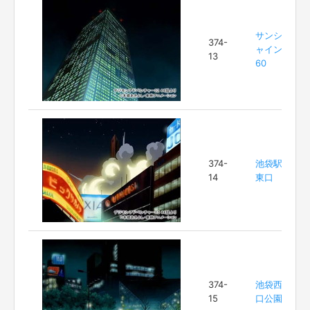
サンシ
374-
ャイン
13
60
374-
池袋駅
14
東口
374-
池袋西
15
口公園