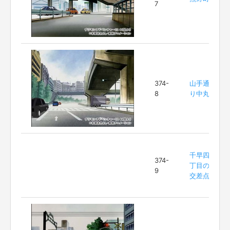
7
374-
山手通
8
り中丸
千早四
374-
丁目の
9
交差点