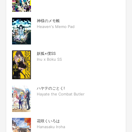
神様のメモ帳
Heaven's Memo Pad
妖狐×僕SS
Inu x Boku SS
ハヤテのごとく!
Hayate the Combat Butler
花咲くいろは
Hanasaku Iroha