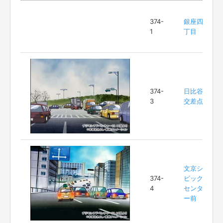
374-
銀座四
1
丁目
374-
日比谷
3
交差点
文京シ
374-
ビック
4
センタ
ー前