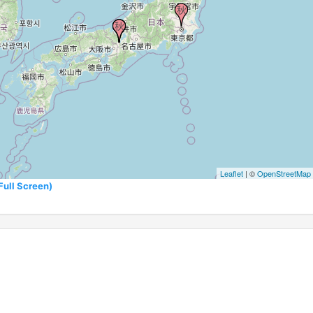
Leaflet
| ©
OpenStreetMap
l Screen)