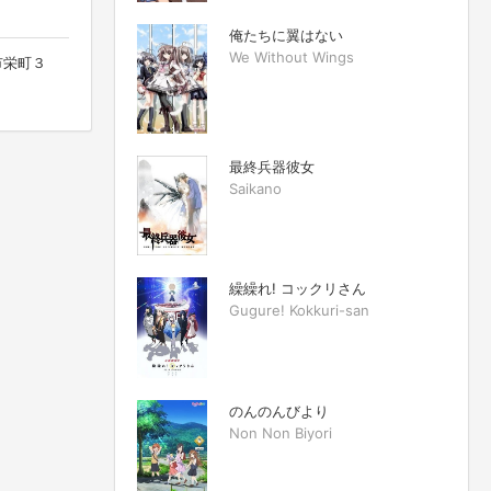
俺たちに翼はない
We Without Wings
市栄町３
最終兵器彼女
Saikano
繰繰れ! コックリさん
Gugure! Kokkuri-san
のんのんびより
Non Non Biyori