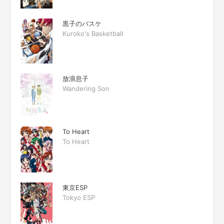
黒子のバスケ
Kuroko's Basketball
放浪息子
Wandering Son
To Heart
To Heart
東京ESP
Tokyo ESP