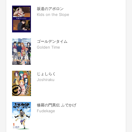
坂道のアポロン
Kids on the Slope
ゴールデンタイム
Golden Time
じょしらく
Joshiraku
修羅の門異伝 ふでかげ
Fudekage