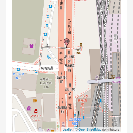
Leaflet
| ©
OpenStreetMap
contributors