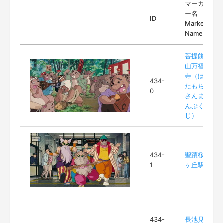
マーカ
ー名
ID
Marker
Name
菩提餅
山万福
寺（ぼ
434-
たもち
0
さんま
んぷく
じ）
434-
聖蹟桜
1
ヶ丘駅
434-
長池見