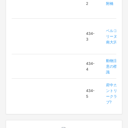
2
附橋
ベルコ
434-
リーヌ
3
南大沢
動物注
434-
意の標
4
識
府中カ
434-
ントリ
5
ークラ
ブ?