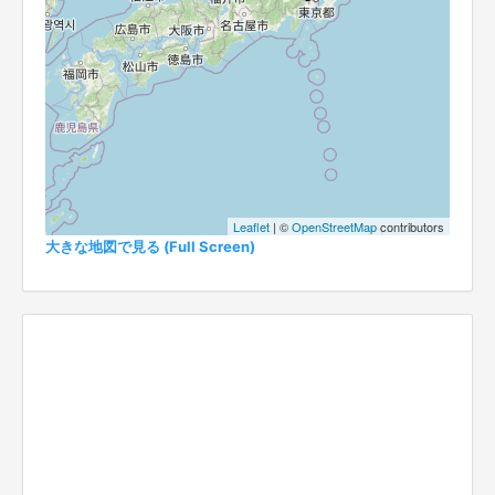
Leaflet
| ©
OpenStreetMap
contributors
大きな地図で見る (Full Screen)