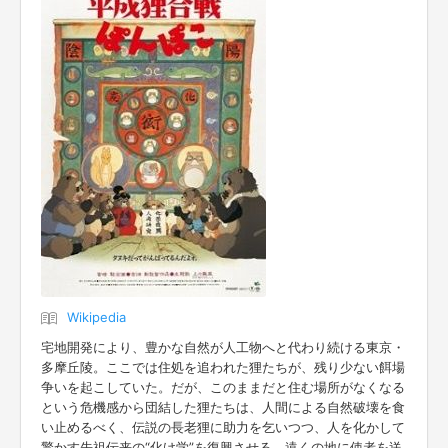
Wikipedia
宅地開発により、豊かな自然が人工物へと代わり続ける東京・
多摩丘陵。ここでは住処を追われた狸たちが、残り少ない餌場
争いを起こしていた。だが、このままだと住む場所がなくなる
という危機感から団結した狸たちは、人間による自然破壊を食
い止めるべく、伝説の長老狸に助力を乞いつつ、人を化かして
驚かす先祖伝来の“化け学”を復興させる。遠くの地に使者を送