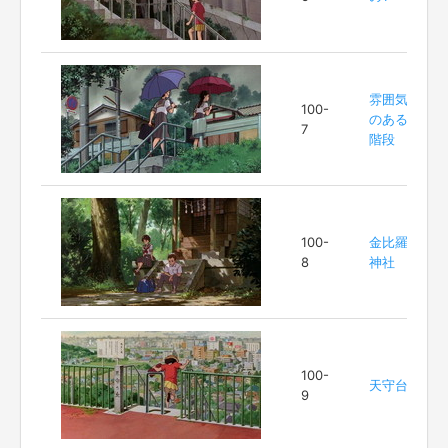
雰囲気
100-
のある
7
階段
100-
金比羅
8
神社
100-
天守台
9