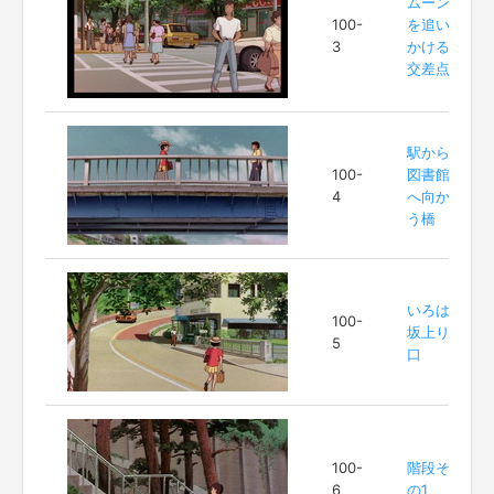
ムーン
100-
を追い
3
かける
交差点
駅から
100-
図書館
4
へ向か
う橋
いろは
100-
坂上り
5
口
100-
階段そ
6
の1