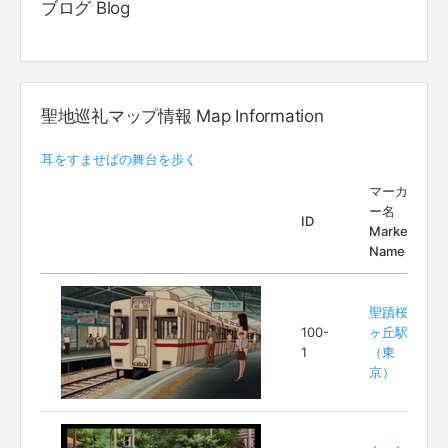
ブログ Blog
聖地巡礼マップ情報 Map Information
耳をすませばの舞台を歩く
マーカ
ー名
ID
Marker
Name
聖蹟桜
100-
ヶ丘駅
1
（東
京）