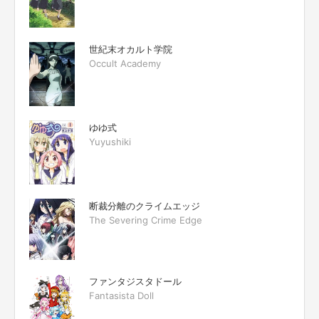
世紀末オカルト学院
Occult Academy
ゆゆ式
Yuyushiki
断裁分離のクライムエッジ
The Severing Crime Edge
ファンタジスタドール
Fantasista Doll