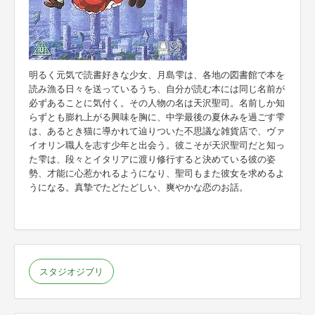
明るく元気で読書好きな少女、月島雫は、各地の図書館で本を
読み漁る日々を送っているうち、自分が読む本には同じ名前が
必ずあることに気付く。その人物の名は天沢聖司。名前しか知
らずとも膨れ上がる興味を胸に、中学最後の夏休みを過ごす雫
は、あるとき猫に導かれて辿りついた不思議な雑貨店で、ヴァ
イオリン職人を志す少年と出会う。彼こそが天沢聖司だと知っ
た雫は、段々とイタリアに渡り修行すると決めている彼の姿
勢、才能に心惹かれるようになり、聖司もまた彼女を求めるよ
うになる。真摯でたどたどしい、爽やかな恋のお話。
スタジオジブリ