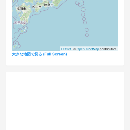
Leaflet
| ©
OpenStreetMap
contributors
大きな地図で見る (Full Screen)