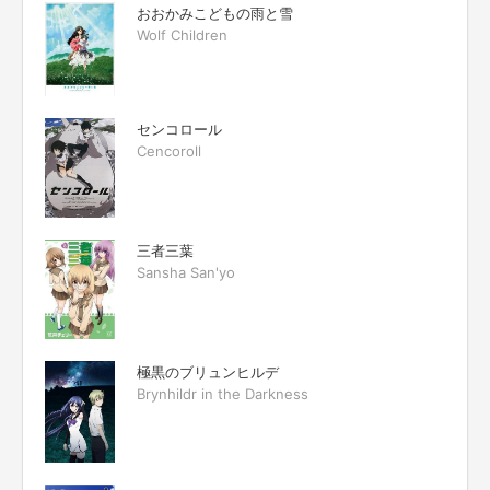
おおかみこどもの雨と雪
Wolf Children
センコロール
Cencoroll
三者三葉
Sansha San'yo
極黒のブリュンヒルデ
Brynhildr in the Darkness