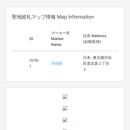
聖地巡礼マップ情報 Map Information
マーカー名
住所 Address
ID
Marker
(自動取得)
Name
日本, 東京都渋谷
1078-
渋谷駅
区道玄坂２丁目
1
１