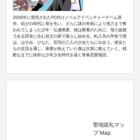
2006年に発売されたPC向けノベルアドベンチャーゲーム原
作。幼少の時代に母を失い、さらに謎の奇病により視力まで奪
われてしまった少年・弘瀬琢磨。彼は療養のために、母の故郷
である田舎に住む叔父の家で暮らし始める。転入先の学校で彼
は、はやみ、ひなた、音羽の三人の少女たちに出会う。彼女た
ちの交流を通し、琢磨が抱えていた傷は次第に癒えていく。残
酷なまでに純粋な少年少女時代を描く青春恋愛物語。
聖地巡礼マッ
プ Map