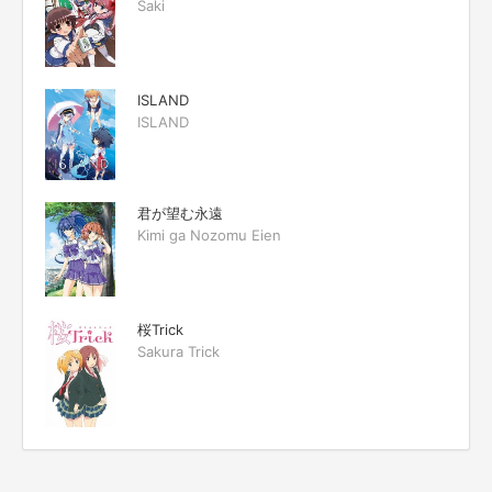
Saki
ISLAND
ISLAND
君が望む永遠
Kimi ga Nozomu Eien
桜Trick
Sakura Trick