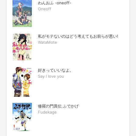
わんおふ -oneoff-
Oneoff
私がモテないのはどう考えてもお前らが悪い!
WataMote
好きっていいなよ。
Say I love you
修羅の門異伝 ふでかげ
Fudekage