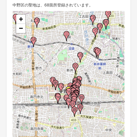
中野区の聖地は、68箇所登録されています。
+
−