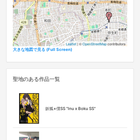
Leaflet
| ©
OpenStreetMap
contributors
大きな地図で見る (Full Screen)
聖地のある作品一覧
妖狐×僕SS "Inu x Boku SS"