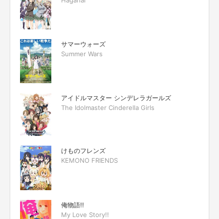
サマーウォーズ
Summer Wars
アイドルマスター シンデレラガールズ
The Idolmaster Cinderella Girls
けものフレンズ
KEMONO FRIENDS
俺物語!!
My Love Story!!