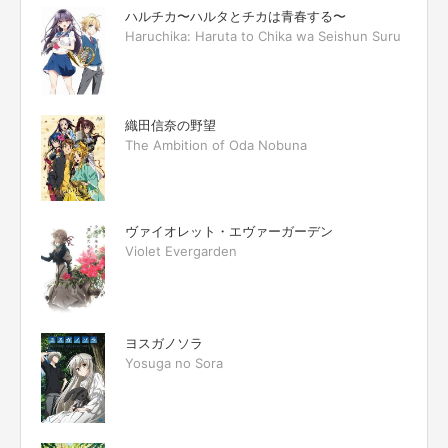
ハルチカ〜ハルタとチカは青春する〜
Haruchika: Haruta to Chika wa Seishun Suru
織田信奈の野望
The Ambition of Oda Nobuna
ヴァイオレット・エヴァーガーデン
Violet Evergarden
ヨスガノソラ
Yosuga no Sora