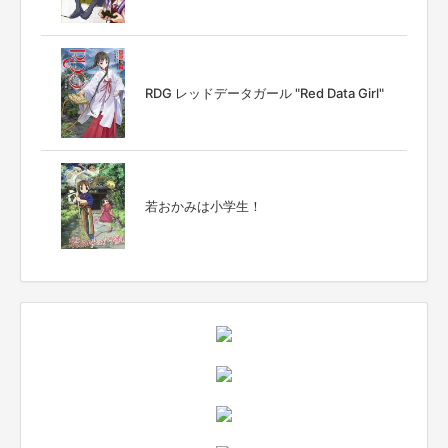
RDG レッドデータガール "Red Data Girl"
若おかみは小学生！