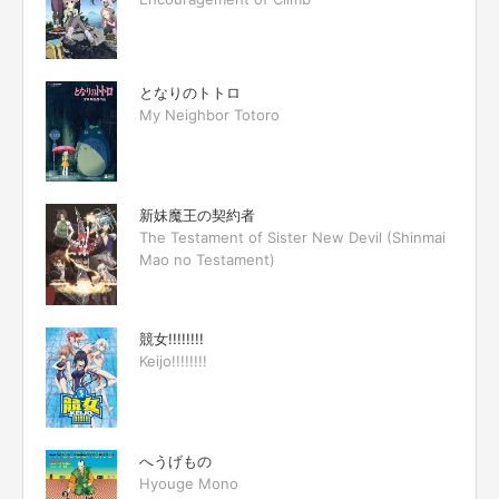
となりのトトロ
My Neighbor Totoro
新妹魔王の契約者
The Testament of Sister New Devil (Shinmai
Mao no Testament)
競女!!!!!!!!
Keijo!!!!!!!!
へうげもの
Hyouge Mono