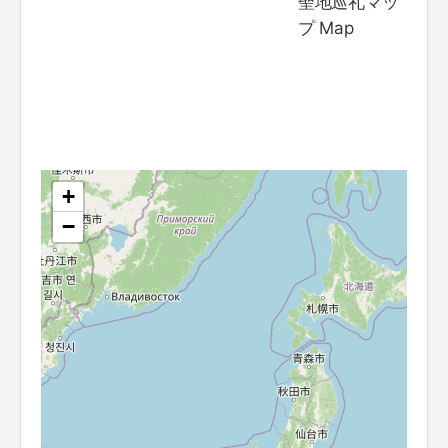
聖地巡礼マッ
プ Map
+
−