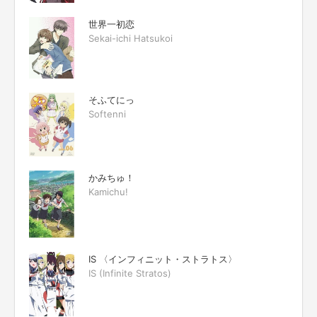
世界一初恋
Sekai-ichi Hatsukoi
そふてにっ
Softenni
かみちゅ！
Kamichu!
IS 〈インフィニット・ストラトス〉
IS (Infinite Stratos)