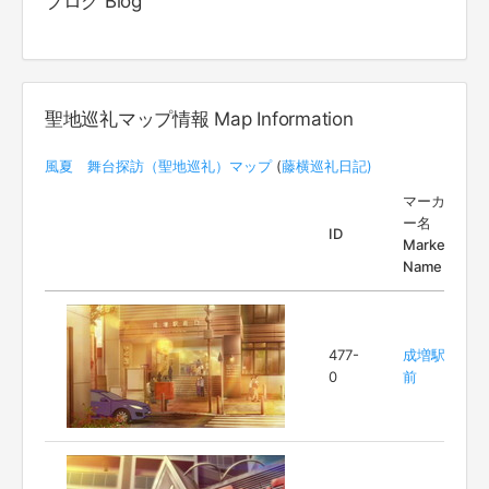
ブログ Blog
聖地巡礼マップ情報 Map Information
風夏 舞台探訪（聖地巡礼）マップ
(
藤横巡礼日記)
マーカ
ー名
ID
Marker
Name
477-
成増駅
0
前