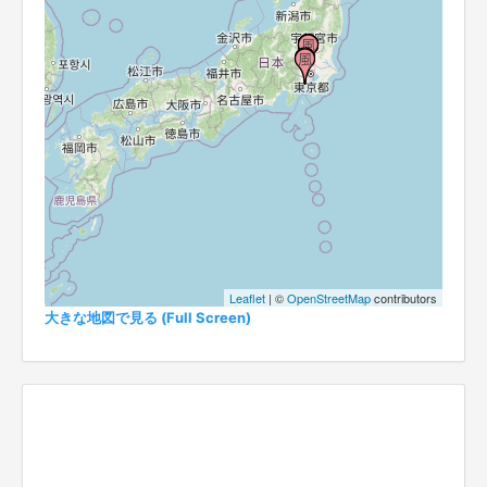
Leaflet
| ©
OpenStreetMap
contributors
大きな地図で見る (Full Screen)