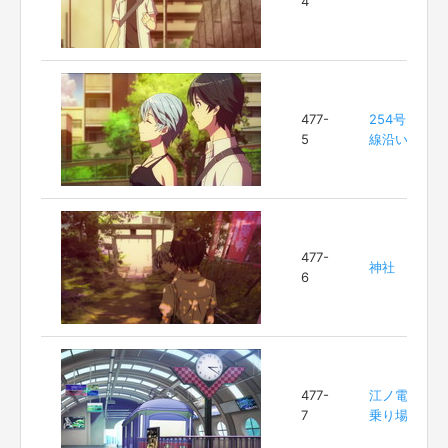
4
477-
254号
5
線沿い
477-
神社
6
477-
江ノ電
7
乗り場