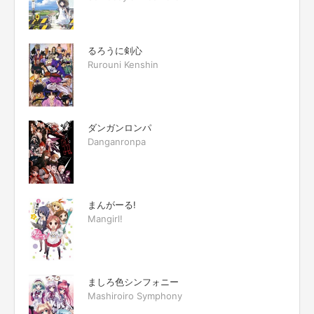
るろうに剣心
Rurouni Kenshin
ダンガンロンパ
Danganronpa
まんがーる!
Mangirl!
ましろ色シンフォニー
Mashiroiro Symphony