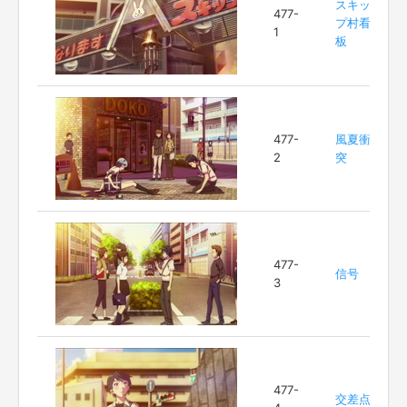
スキッ
477-
プ村看
1
板
477-
風夏衝
2
突
477-
信号
3
477-
交差点