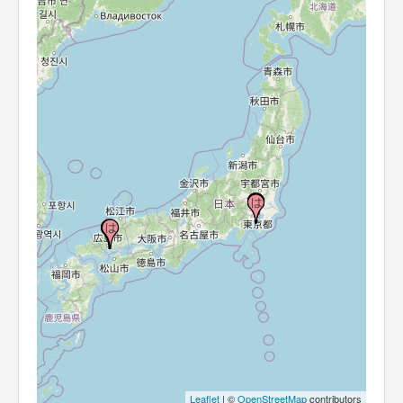
Leaflet
| ©
OpenStreetMap
contributors