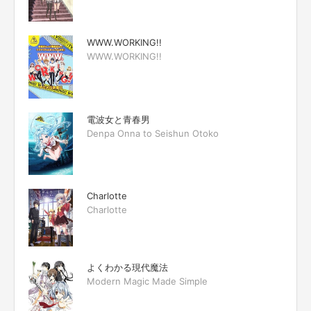
WWW.WORKING!!
WWW.WORKING!!
電波女と青春男
Denpa Onna to Seishun Otoko
Charlotte
Charlotte
よくわかる現代魔法
Modern Magic Made Simple