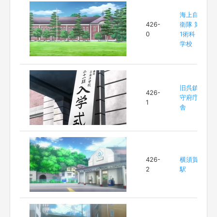
海上自
426-
衛隊 第
0
1術科
学校
旧呉鎮
426-
守府庁
1
舎
426-
横須賀
2
駅