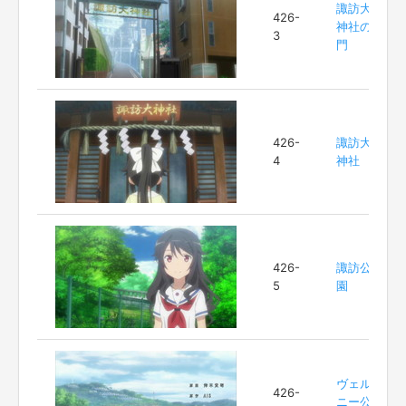
諏訪大
426-
神社の
3
門
426-
諏訪大
4
神社
426-
諏訪公
5
園
ヴェル
426-
ニー公