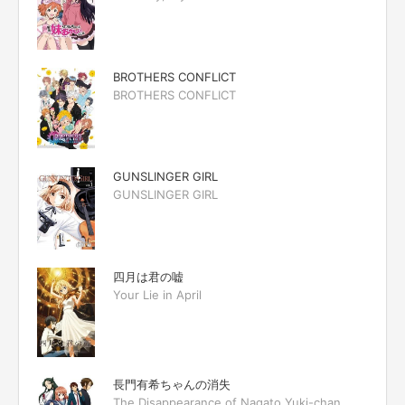
BROTHERS CONFLICT
BROTHERS CONFLICT
GUNSLINGER GIRL
GUNSLINGER GIRL
四月は君の嘘
Your Lie in April
長門有希ちゃんの消失
The Disappearance of Nagato Yuki-chan