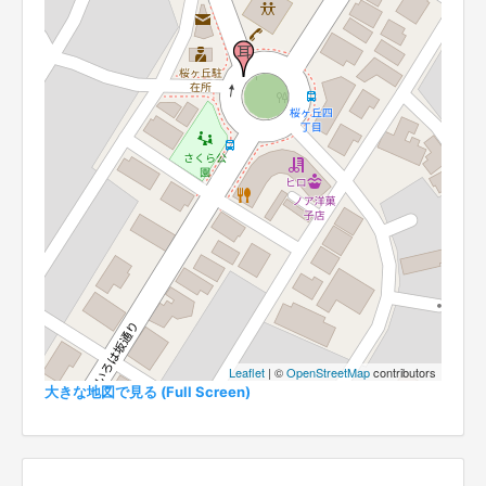
Leaflet
| ©
OpenStreetMap
contributors
大きな地図で見る (Full Screen)