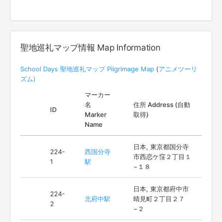
聖地巡礼マップ情報 Map Information
School Days 聖地巡礼マップ Pilgrimage Map
(
アニメツーリ
ズム)
マーカー
名
住所 Address (自動
ID
Marker
取得)
Name
日本, 東京都国分寺
224-
西国分寺
市西恋ケ窪２丁目１
1
駅
−１８
日本, 東京都府中市
224-
北府中駅
晴見町２丁目２７
2
−２