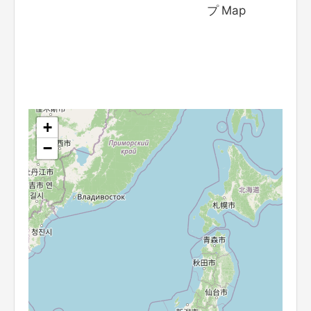
プ Map
+
−