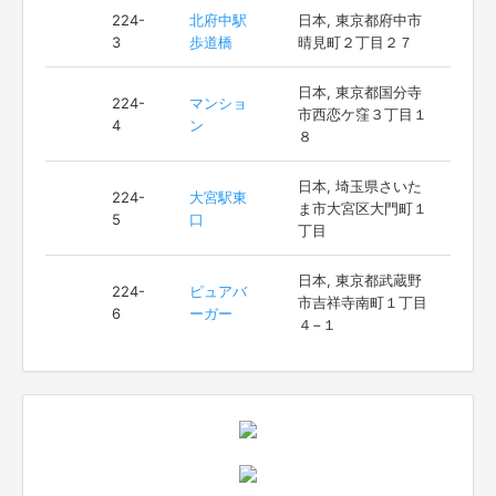
224-
北府中駅
日本, 東京都府中市
3
歩道橋
晴見町２丁目２７
日本, 東京都国分寺
224-
マンショ
市西恋ケ窪３丁目１
4
ン
８
日本, 埼玉県さいた
224-
大宮駅東
ま市大宮区大門町１
5
口
丁目
日本, 東京都武蔵野
224-
ピュアバ
市吉祥寺南町１丁目
6
ーガー
４−１