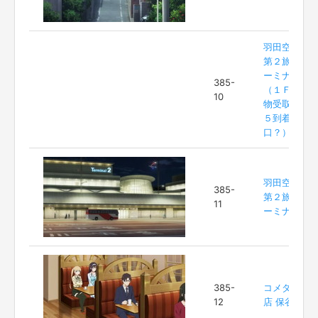
羽田空港
第２旅客タ
ーミナル
385-
（１Ｆ手荷
10
物受取場
５到着出
口？）
羽田空港
385-
第２旅客タ
11
ーミナル
385-
コメダ珈琲
12
店 保谷店