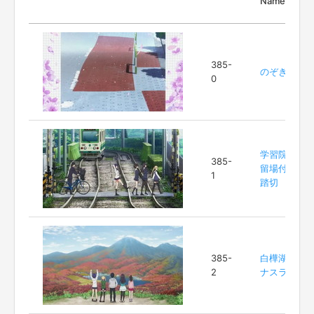
Name
385-
のぞき坂
0
学習院下停
385-
留場付近の
1
踏切
385-
白樺湖ビー
2
ナスライン