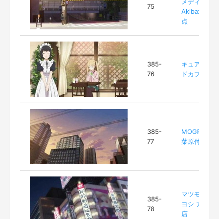
メディア
75
Akiba北交差
点
385-
キュアメイ
76
ドカフェ
385-
MOGRA 秋
77
葉原付近
マツモトキ
385-
ヨシ アキバ
78
店