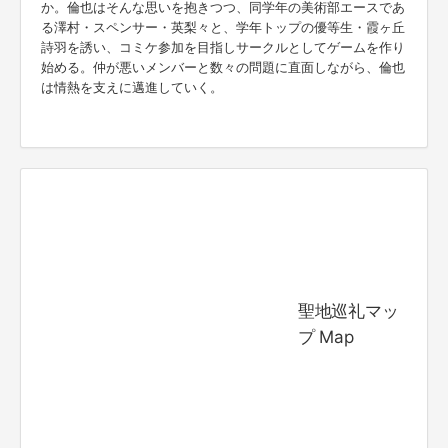
か。倫也はそんな思いを抱きつつ、同学年の美術部エースであ
る澤村・スペンサー・英梨々と、学年トップの優等生・霞ヶ丘
詩羽を誘い、コミケ参加を目指しサークルとしてゲームを作り
始める。仲が悪いメンバーと数々の問題に直面しながら、倫也
は情熱を支えに邁進していく。
聖地巡礼マッ
プ Map