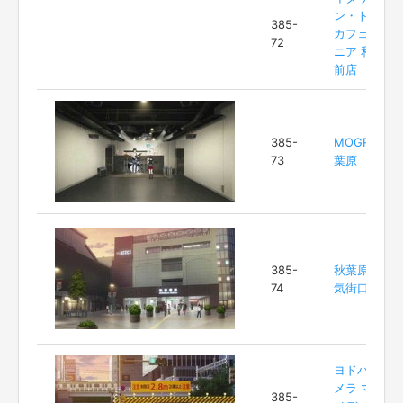
ン・トマト
385-
カフェジュ
72
ニア 和光駅
前店
385-
MOGRA 秋
73
葉原
385-
秋葉原駅電
74
気街口
ヨドバシカ
メラ マルチ
385-