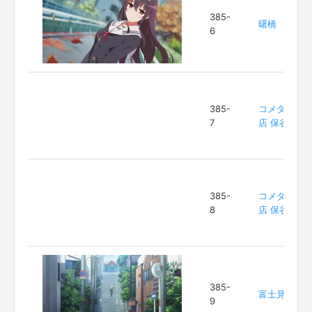
385-
曙橋
6
385-
コメダ珈琲
7
店 保谷店
385-
コメダ珈琲
8
店 保谷店
385-
富士見坂
9