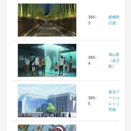
385-
嵯峨野 竹林
3
の道
旭山動物園
385-
（あざらし
4
館）
東京アニメ
385-
ーションカ
5
レッジ専門
学校