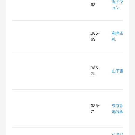
近のマンシ
68
ョン
385-
和光市駅改
69
札
385-
山下書店
70
385-
東京新聞 上
71
池袋販売所
イタリア