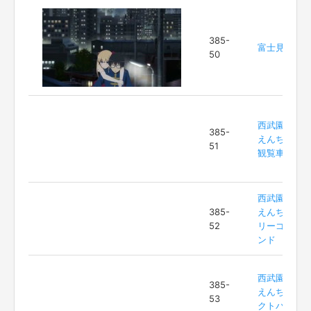
385-
富士見坂
50
西武園ゆう
385-
えんち 大
51
観覧車
西武園ゆう
385-
えんち メ
52
リーゴーラ
ンド
西武園ゆう
385-
えんち オ
53
クトパス