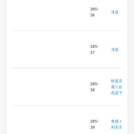
385-
滝坂
36
385-
滝坂
37
秋葉原中央
385-
通り総武線
38
高架下付近
385-
東横イン
39
和光市駅前