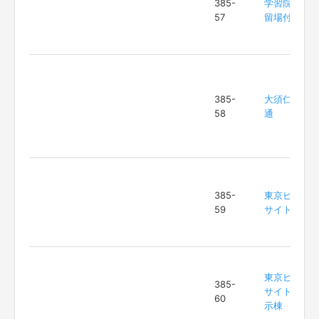
385-
学習院下停
57
留場付近
385-
大須仁王門
58
通
385-
東京ビッグ
59
サイト
東京ビッグ
385-
サイト東展
60
示棟