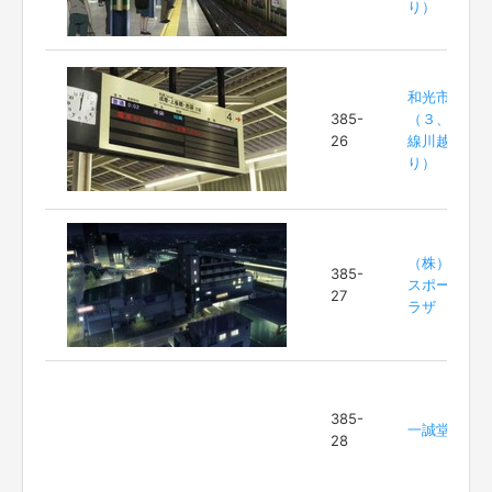
り）
和光市駅
385-
（３、４番
26
線川越寄
り）
（株）明治
385-
スポーツプ
27
ラザ
385-
一誠堂書店
28