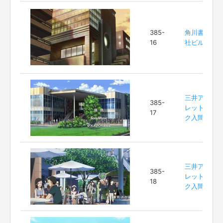
385-
角川書店本
16
社ビル
三井アウト
385-
レットパー
17
ク入間
三井アウト
385-
レットパー
18
ク入間