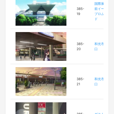
国際展示場
385-
前イースト
19
プロムナー
ド
385-
和光市駅南
20
口
385-
和光市駅南
21
口