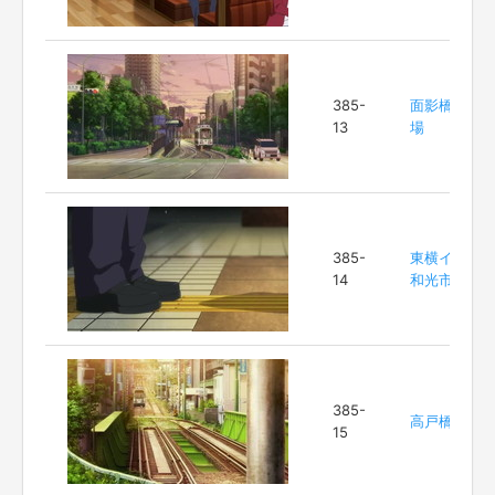
385-
面影橋停留
13
場
385-
東横イン
14
和光市駅前
385-
高戸橋
15