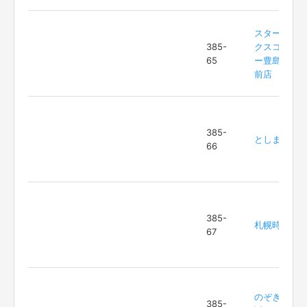
スターバッ
385-
クスコーヒ
65
ー豊島園駅
前店
385-
としまえん
66
385-
札幌時計台
67
のぞき坂付
385-