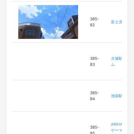
385-
富士見坂
82
385-
大塚駅ホー
83
ム
385-
池袋駅西口
84
AKIHABARA
385-
ゲーマーズ
85