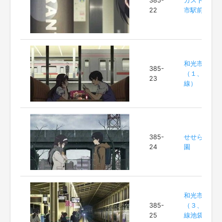
385-
ガスト和光
22
市駅前店
和光市駅
385-
（１、２番
23
線）
385-
せせらぎ公
24
園
和光市駅
385-
（３、４番
25
線池袋寄