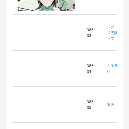
シダックス
385-
和光駅前ク
33
ラブ
385-
白子熊野神
34
社
385-
滝坂
35