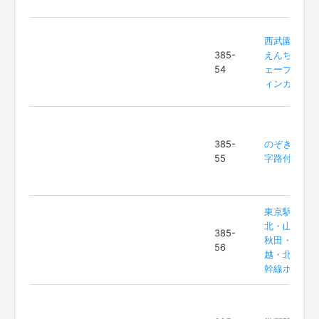
西武園ゆう
385-
えんち ウ
54
ェーブスウ
ィンガー
385-
のぞき坂Ｔ
55
字路付近
東京駅東
北・山形・
385-
秋田・上
56
越・北陸新
幹線ホーム