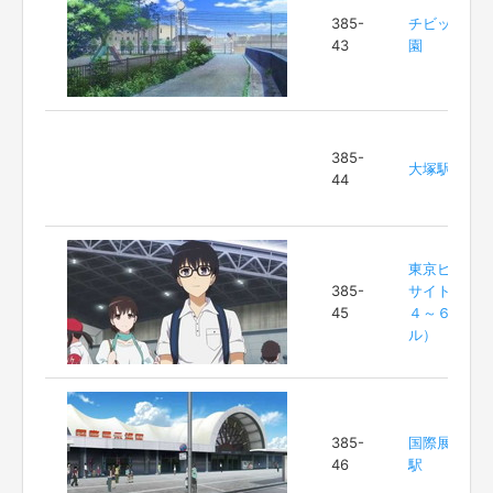
385-
チビッコ公
43
園
385-
大塚駅
44
東京ビッグ
385-
サイト（東
45
４～６ホー
ル）
385-
国際展示場
46
駅