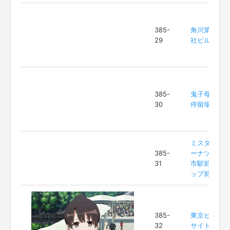
385-
角川第２本
29
社ビル
385-
鬼子母神前
30
停留場
ミスタード
385-
ーナツ 和光
31
市駅前ショ
ップ前
385-
東京ビッグ
32
サイト