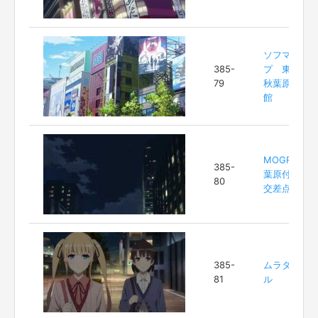
ソフマッ
385-
プ 東京・
79
秋葉原 本
館
MOGRA 秋
385-
葉原付近の
80
交差点
385-
ムラタヤビ
81
ル