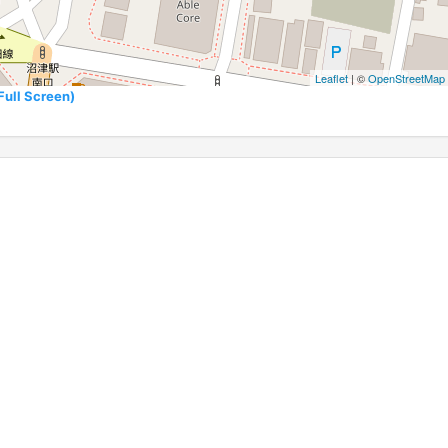
Leaflet
| ©
OpenStreetMap
l Screen)