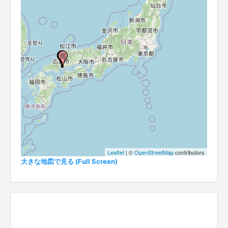
Leaflet
| ©
OpenStreetMap
contributors
大きな地図で見る (Full Screen)