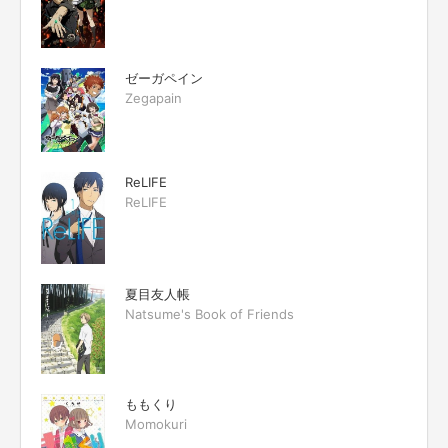
ゼーガペイン
Zegapain
ReLIFE
ReLIFE
夏目友人帳
Natsume's Book of Friends
ももくり
Momokuri