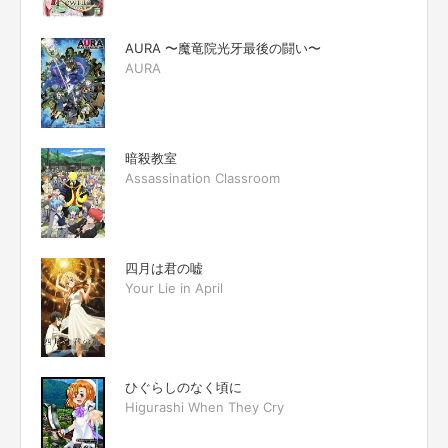
AURA 〜魔竜院光牙最後の闘い〜
AURA
暗殺教室
Assassination Classroom
四月は君の嘘
Your Lie in April
ひぐらしのなく頃に
Higurashi When They Cry