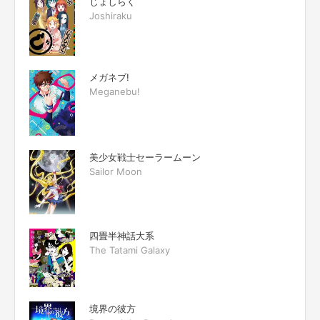
じょしらく
Joshiraku
メガネブ!
Meganebu!
美少女戦士セーラームーン
Sailor Moon
四畳半神話大系
The Tatami Galaxy
境界の彼方