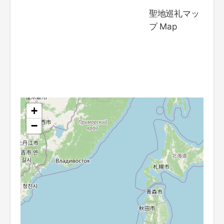
聖地巡礼マッ
プ Map
+
−