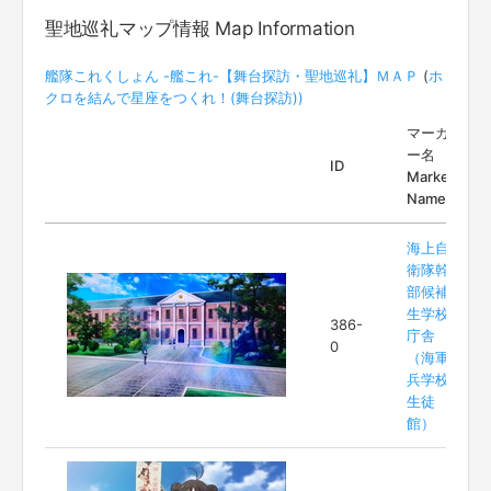
聖地巡礼マップ情報 Map Information
艦隊これくしょん -艦これ-【舞台探訪・聖地巡礼】ＭＡＰ
(
ホ
クロを結んで星座をつくれ！(舞台探訪))
マーカ
ー名
ID
Marker
Name
海上自
衛隊幹
部候補
生学校
386-
庁舎
0
（海軍
兵学校
生徒
館）