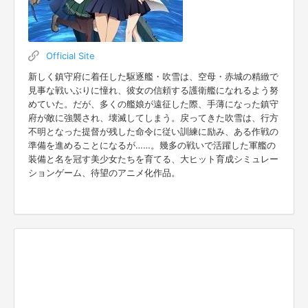
Official Site
新しく鎮守府に着任した駆逐艦・吹雪は、空母・赤城の精緻で
見事な戦いぶりに憧れ、彼女の信頼する護衛艦になれるよう努
めていた。だが、多くの艦娘が遠征した際、手薄になった鎮守
府が敵に強襲され、壊滅してしまう。戻ってきた吹雪は、行方
不明となった提督が残した命令に従い訓練に励み、ある作戦の
準備を進めることになるが……。幾多の戦いで活躍した軍艦の
装備と名を冠す美少女たちを育てる、大ヒット育成シミュレー
ションゲーム、待望のアニメ化作品。