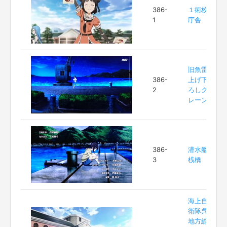
386-
１術校
1
庁舎
旧魚雷
386-
上げ下
2
ろしク
レーン
386-
潜水艦
3
桟橋
海上自
衛隊呉
地方総