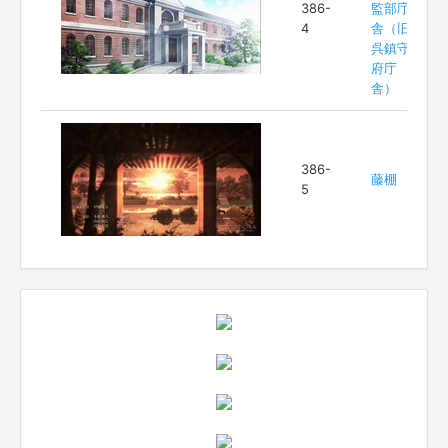
386-
監部庁
4
舎（旧
呉鎮守
府庁
舎）
386-
藤棚
5