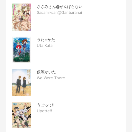
ささみさん@がんばらない
Sasami-san@Ganbaranai
うた∽かた
Uta Kata
僕等がいた
We Were There
うぽって!!
Upotte!!