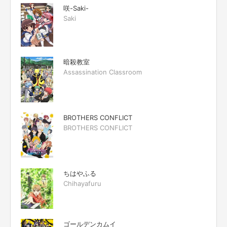
咲-Saki-
Saki
暗殺教室
Assassination Classroom
BROTHERS CONFLICT
BROTHERS CONFLICT
ちはやふる
Chihayafuru
ゴールデンカムイ