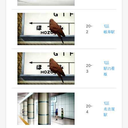
20-
1話
2
岐阜駅
1話
20-
駅の看
3
板
1話
20-
名古屋
4
駅