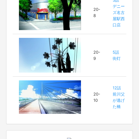
3話
デニー
20-
ズ名古
8
屋駅西
口店
20-
5話
9
街灯
12話
20-
前川父
10
が逃げ
た橋