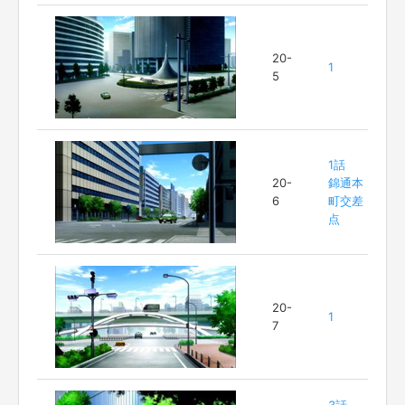
20-
1
5
1話
20-
錦通本
6
町交差
点
20-
1
7