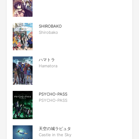
SHIROBAKO
Shirobako
ハマトラ
Hamatora
PSYCHO-PASS
PSYCHO-PASS
天空の城ラピュタ
Castle in the Sky