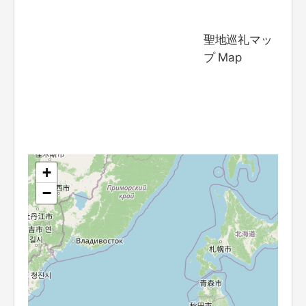
聖地巡礼マッ
プ Map
+
−