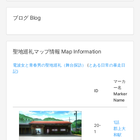
ブログ Blog
聖地巡礼マップ情報 Map Information
電波女と青春男の聖地巡礼（舞台探訪）
(
とある日常の暴走日
記)
マーカ
ー名
ID
Marker
Name
1話
20-
郡上大
1
和駅