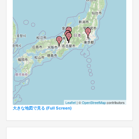
Leaflet
| ©
OpenStreetMap
contributors
大きな地図で見る (Full Screen)