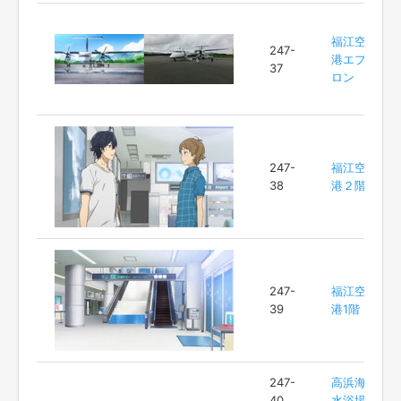
福江空
247-
港エプ
37
ロン
247-
福江空
38
港２階
247-
福江空
39
港1階
247-
高浜海
40
水浴場