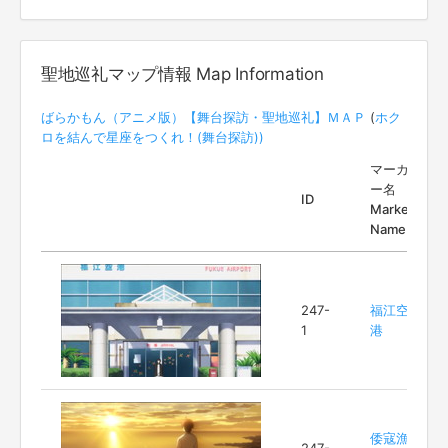
聖地巡礼マップ情報 Map Information
ばらかもん（アニメ版）【舞台探訪・聖地巡礼】ＭＡＰ
(
ホク
ロを結んで星座をつくれ！(舞台探訪))
マーカ
ー名
ID
Marker
Name
247-
福江空
1
港
倭寇漁