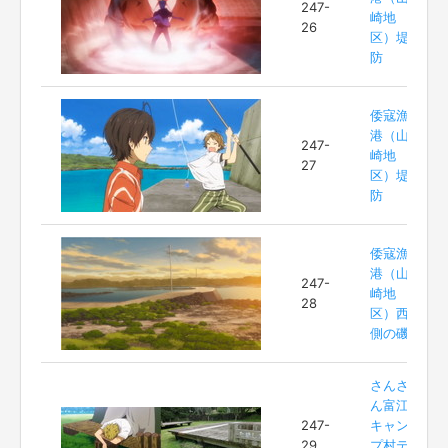
247-
崎地
26
区）堤
防
倭寇漁
港（山
247-
崎地
27
区）堤
防
倭寇漁
港（山
247-
崎地
28
区）西
側の磯
さんさ
ん富江
247-
キャン
29
プ村テ