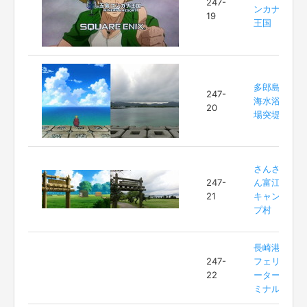
247-
ンカナ
19
王国
多郎島
247-
海水浴
20
場突堤
さんさ
247-
ん富江
21
キャン
プ村
長崎港
247-
フェリ
22
ーター
ミナル