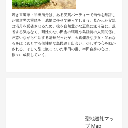
若き書道家・半田清舟は、ある受賞パーティーで自作を酷評し
た書道界の重鎮を、感情に任せて殴ってしまう。見かねた父親
は清舟を反省させるため、彼を自然豊かな五島に送り込む。反
省する気もなく、耐性のない田舎の環境や島独特の人間関係に
戸惑いながら生活する清舟だったが、天真爛漫な少女・琴石な
るをはじめとする個性的な島民達と出会い、少しずつ心を動か
される。そして型に嵌っていた半田の書、半田自身の心は、
徐々に成長していく。
聖地巡礼マッ
プ Map