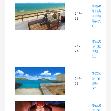
県道49
号旧富
247-
江町境
23
界あた
り
倭寇漁
247-
港（山
24
崎地
区）
倭寇漁
247-
港（山
25
崎地
区）
倭寇漁
港（山