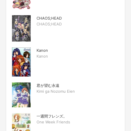
CHAOS;HEAD
CHAOS;HEAD
Kanon
Kanon
君が望む永遠
Kimi ga Nozomu Eien
一週間フレンズ。
One Week Friends