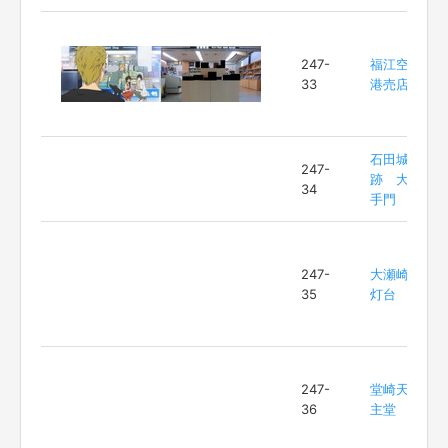
247-
福江空
33
港売店
石田城
247-
跡 大
34
手門
247-
大瀬崎
35
灯台
247-
堂崎天
36
主堂