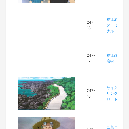
福江港
247-
ターミ
16
ナル
247-
福江商
17
店街
サイク
247-
リング
18
ロード
五島コ