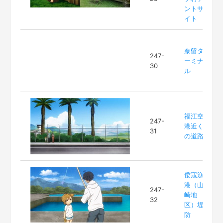
ントサ
イト
奈留タ
247-
ーミナ
30
ル
福江空
247-
港近く
31
の道路
倭寇漁
港（山
247-
崎地
32
区）堤
防