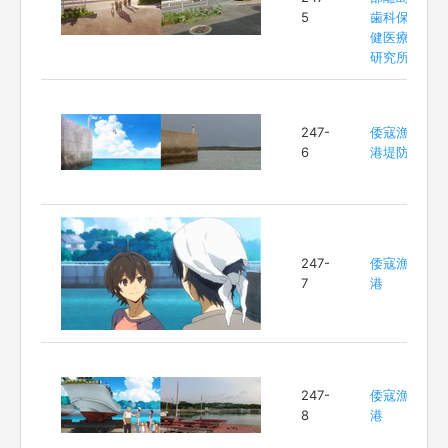
5
歯科保
健医療
研究所
247-
倭寇漁
6
港堤防
247-
倭寇漁
7
港
247-
倭寇漁
8
港