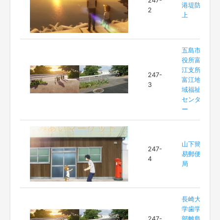
247-
港堤防
2
上
五島市
役所富
江支所
247-
富江地
3
域福祉
センタ
ー
山下簡
247-
易郵便
4
局
長崎大
学歯学
247-
部離島