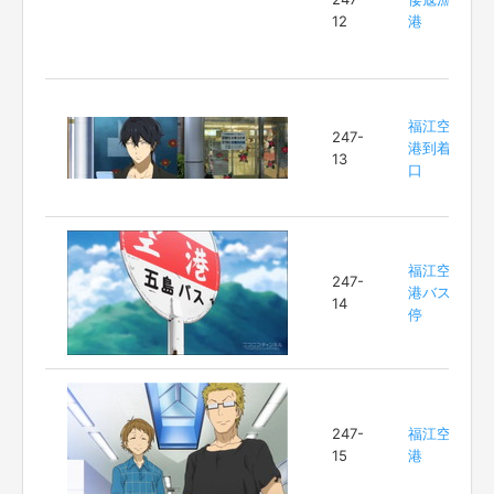
12
港
福江空
247-
港到着
13
口
福江空
247-
港バス
14
停
247-
福江空
15
港