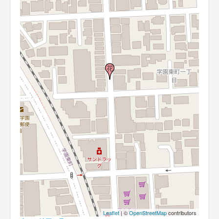
Leaflet
| ©
OpenStreetMap
contributors