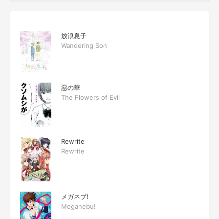
放浪息子
Wandering Son
惡の華
The Flowers of Evil
Rewrite
Rewrite
メガネブ!
Meganebu!