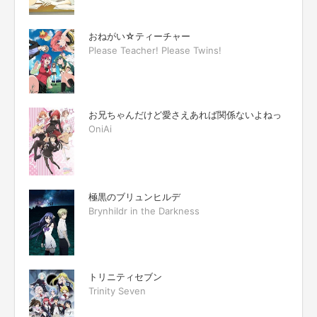
おねがい☆ティーチャー
Please Teacher! Please Twins!
お兄ちゃんだけど愛さえあれば関係ないよねっ
OniAi
極黒のブリュンヒルデ
Brynhildr in the Darkness
トリニティセブン
Trinity Seven