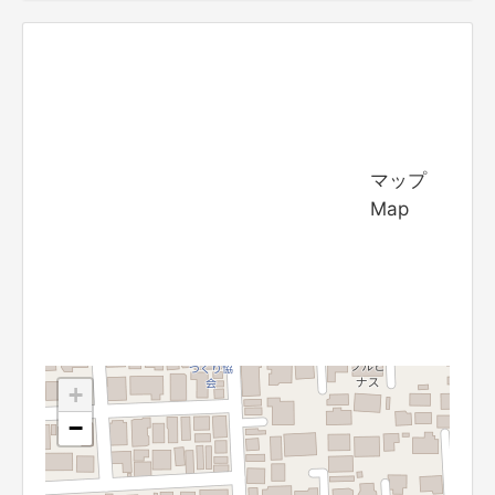
マップ
Map
+
−