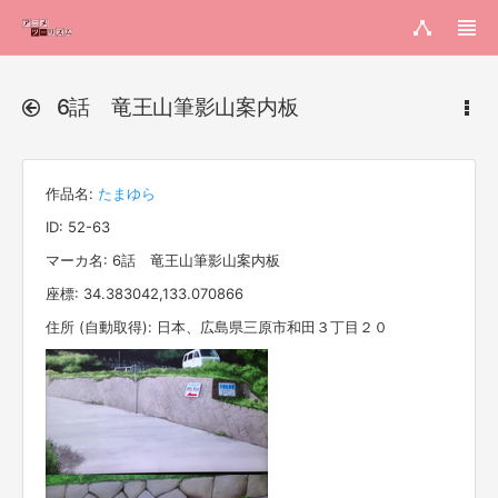
6話 竜王山筆影山案内板
作品名:
たまゆら
ID: 52-63
マーカ名: 6話 竜王山筆影山案内板
座標: 34.383042,133.070866
住所 (自動取得): 日本、広島県三原市和田３丁目２０