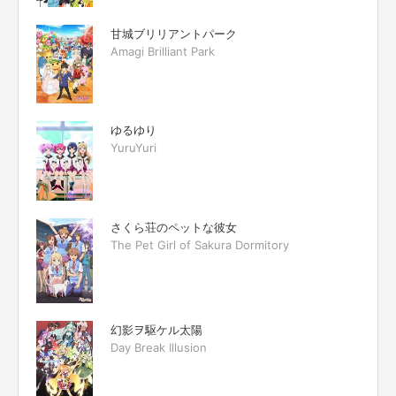
甘城ブリリアントパーク
Amagi Brilliant Park
ゆるゆり
YuruYuri
さくら荘のペットな彼女
The Pet Girl of Sakura Dormitory
幻影ヲ駆ケル太陽
Day Break Illusion