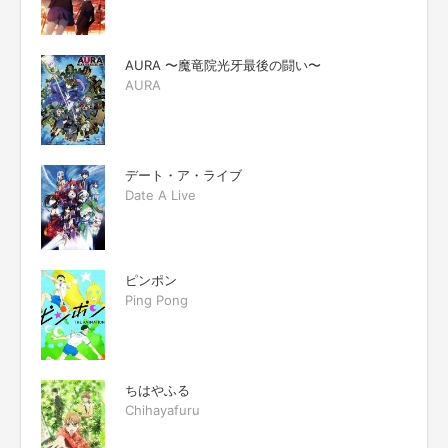
AURA 〜魔竜院光牙最後の闘い〜
AURA
デート・ア・ライブ
Date A Live
ピンポン
Ping Pong
ちはやふる
Chihayafuru