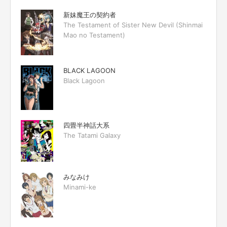
新妹魔王の契約者
The Testament of Sister New Devil (Shinmai
Mao no Testament)
BLACK LAGOON
Black Lagoon
四畳半神話大系
The Tatami Galaxy
みなみけ
Minami-ke