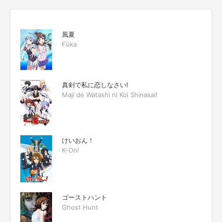
風夏
Fūka
真剣で私に恋しなさい!
Maji de Watashi ni Koi Shinasai!
けいおん！
K-On!
ゴーストハント
Ghost Hunt