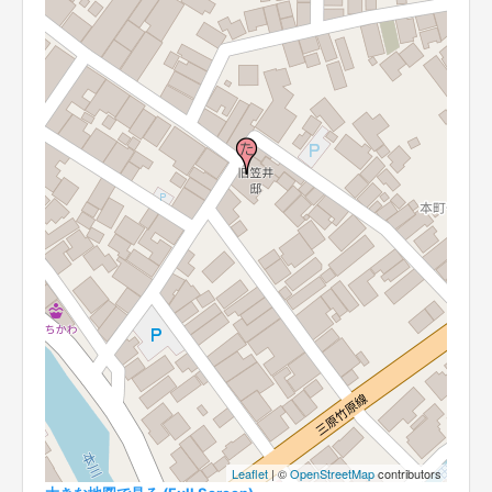
Leaflet
| ©
OpenStreetMap
contributors