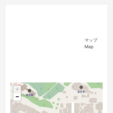
マップ
Map
+
−