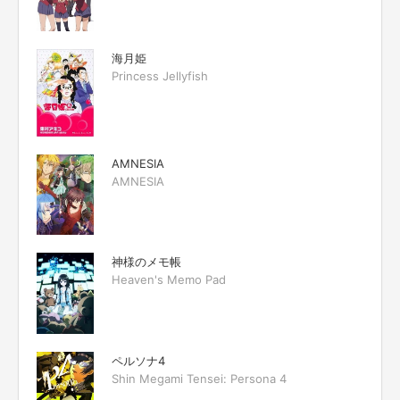
海月姫
Princess Jellyfish
AMNESIA
AMNESIA
神様のメモ帳
Heaven's Memo Pad
ペルソナ4
Shin Megami Tensei: Persona 4