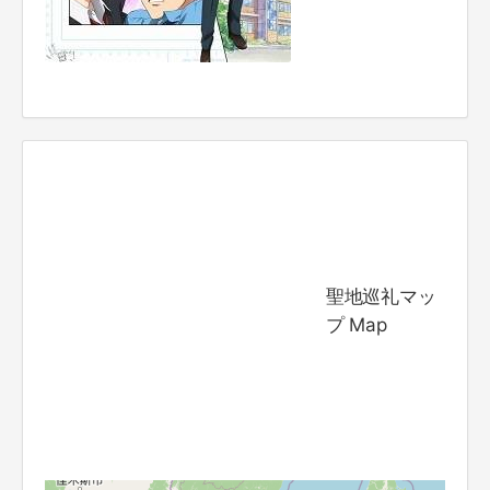
聖地巡礼マッ
プ Map