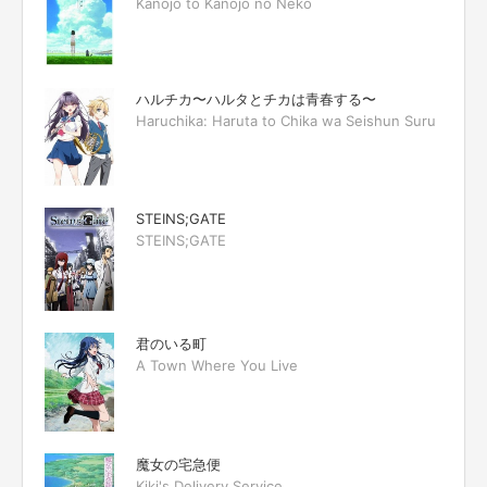
Kanojo to Kanojo no Neko
ハルチカ〜ハルタとチカは青春する〜
Haruchika: Haruta to Chika wa Seishun Suru
STEINS;GATE
STEINS;GATE
君のいる町
A Town Where You Live
魔女の宅急便
Kiki's Delivery Service