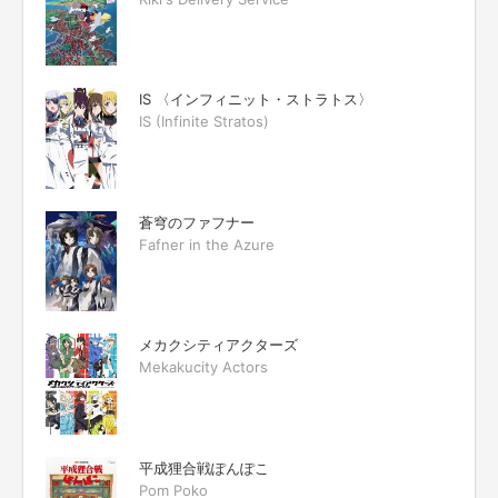
IS 〈インフィニット・ストラトス〉
IS (Infinite Stratos)
蒼穹のファフナー
Fafner in the Azure
メカクシティアクターズ
Mekakucity Actors
平成狸合戦ぽんぽこ
Pom Poko