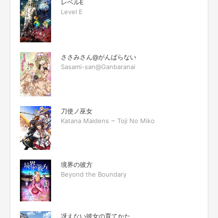
レベルE
Level E
ささみさん@がんばらない
Sasami-san@Ganbaranai
刀使ノ巫女
Katana Maidens ~ Toji No Miko
境界の彼方
Beyond the Boundary
冴えない彼女の育てかた