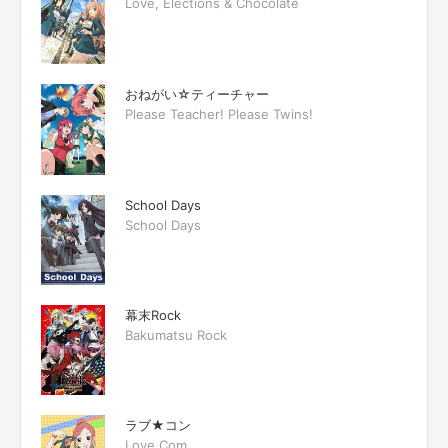
Love, Elections & Chocolate
おねがい☆ティーチャー
Please Teacher! Please Twins!
School Days
School Days
幕末Rock
Bakumatsu Rock
ラブ★コン
Love Com