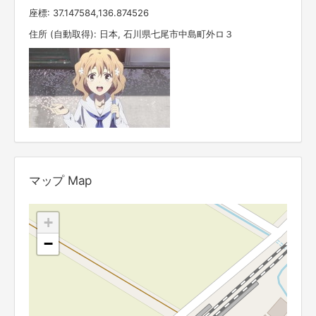
座標: 37.147584,136.874526
住所 (自動取得): 日本, 石川県七尾市中島町外ロ３
マップ Map
+
−