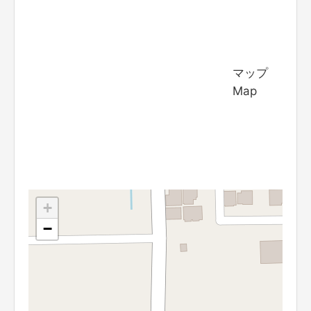
マップ
Map
+
−