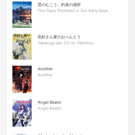
雲のむこう、約束の場所
The Place Promised in Our Early Days
高杉さん家のおべんとう
Takasugi-san Chi no Obentou
Another
Another
Angel Beats!
Angel Beats!