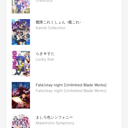
Oreshura
艦隊これくしょん -艦これ-
Kantai Collection
らき☆すた
Lucky Star
Fate/stay night [Unlimited Blade Works]
Fate/stay night [Unlimited Blade Works]
ましろ色シンフォニー
Mashiroiro Symphony