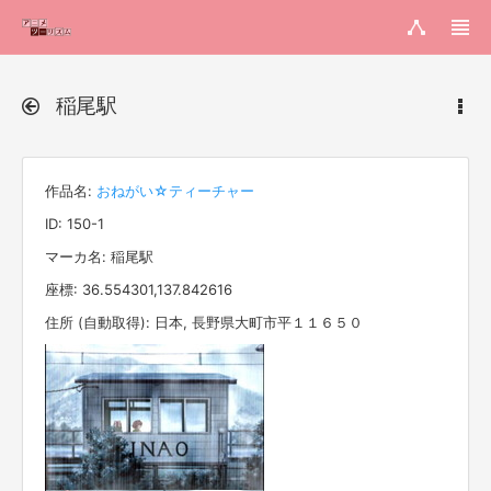
稲尾駅
作品名:
おねがい☆ティーチャー
ID: 150-1
マーカ名: 稲尾駅
座標: 36.554301,137.842616
住所 (自動取得): 日本, 長野県大町市平１１６５０