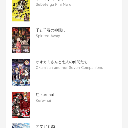
Subete ga F ni Naru
千と千尋の神隠し
Spirited Away
オオカミさんと七人の仲間たち
Okamisan and her Seven Companions
紅 kurenai
Kure-nai
アマガミSS