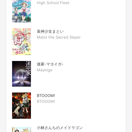
High School Fleet
装神少女まとい
Matoi the Sacred Slayer
迷家-マヨイガ-
Mayoiga
BTOOOM!
BTOOOM!
小林さんちのメイドラゴン