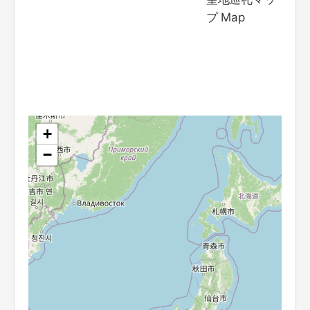
プ Map
+
−