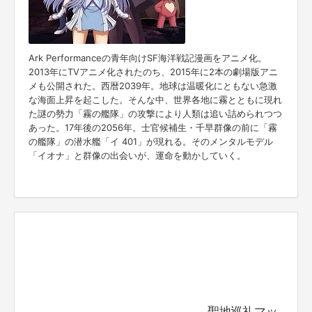
Ark Performanceの青年向けSF海洋戦記漫画をアニメ化。
2013年にTVアニメ化されたのち、2015年に2本の劇場版アニ
メも公開された。西暦2039年。地球は温暖化にともない急激
な海面上昇を起こした。そんな中、世界各地に霧とともに現れ
た謎の勢力「霧の艦隊」の攻撃により人類は追い詰められつつ
あった。17年後の2056年。士官候補生・千早群像の前に「霧
の艦隊」の潜水艦「イ 401」が現れる。そのメンタルモデル
「イオナ」と群像の出会いが、運命を動かしていく。
聖地巡礼マッ