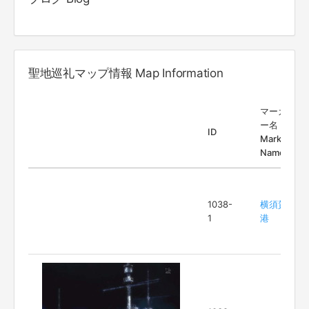
聖地巡礼マップ情報 Map Information
マーカ
ー名
ID
Marker
Name
1038-
横須賀
1
港