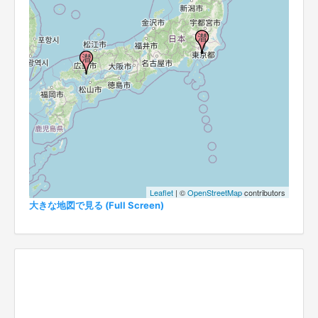
Leaflet
| ©
OpenStreetMap
contributors
大きな地図で見る (Full Screen)