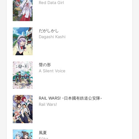
Red Data Girl
だがしかし
Dagashi Kashi
聲の形
A Silent Voice
RAIL WARS! -日本國有鉄道公安隊-
Rail Wars!
風夏
Fūka