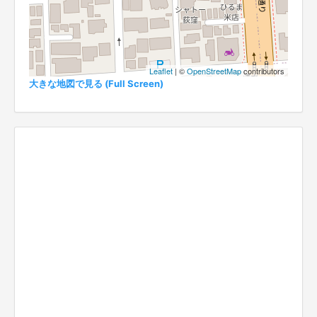
Leaflet
| ©
OpenStreetMap
contributors
大きな地図で見る (Full Screen)