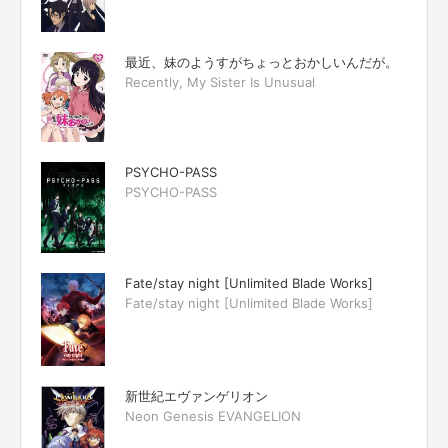
最近、妹のようすがちょっとおかしいんだが。
Recently, My Sister Is Unusual
PSYCHO-PASS
PSYCHO-PASS
Fate/stay night [Unlimited Blade Works]
Fate/stay night [Unlimited Blade Works]
新世紀エヴァンゲリオン
Neon Genesis EVANGELION