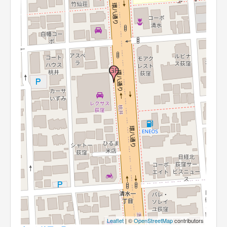
Leaflet
| ©
OpenStreetMap
contributors