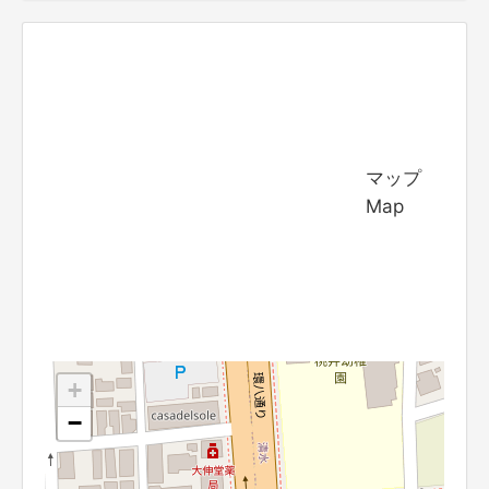
マップ
Map
+
−