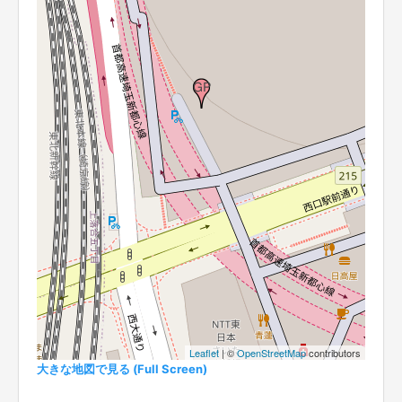
Leaflet
| ©
OpenStreetMap
contributors
大きな地図で見る (Full Screen)