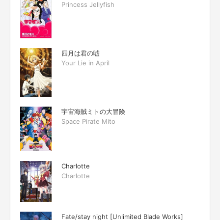
Princess Jellyfish
四月は君の嘘
Your Lie in April
宇宙海賊ミトの大冒険
Space Pirate Mito
Charlotte
Charlotte
Fate/stay night [Unlimited Blade Works]