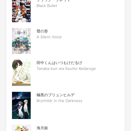
Black Bullet
聲の形
A Silent Voice
田中くんはいつもけだるげ
Tanaka-kun wa Itsumo Kedaruge
極黒のブリュンヒルデ
Brynhildr in the Darkness
海月姫