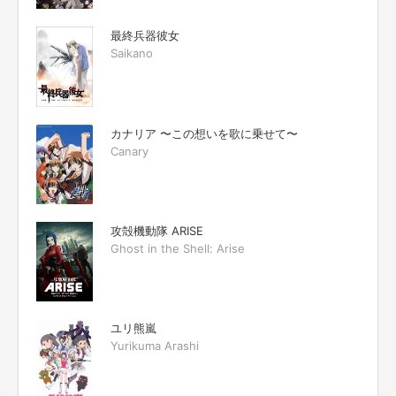
最終兵器彼女
Saikano
カナリア 〜この想いを歌に乗せて〜
Canary
攻殻機動隊 ARISE
Ghost in the Shell: Arise
ユリ熊嵐
Yurikuma Arashi