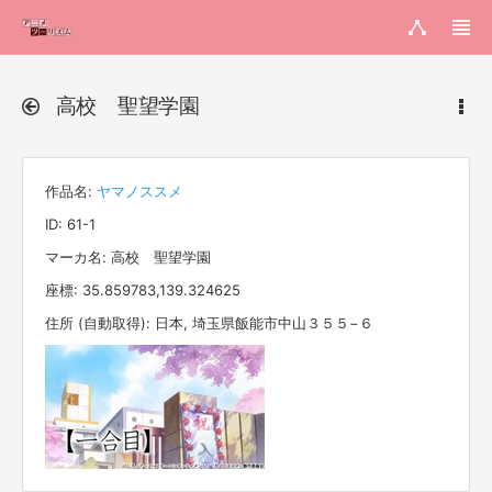
高校 聖望学園
作品名:
ヤマノススメ
ID: 61-1
マーカ名: 高校 聖望学園
座標: 35.859783,139.324625
住所 (自動取得): 日本, 埼玉県飯能市中山３５５−６