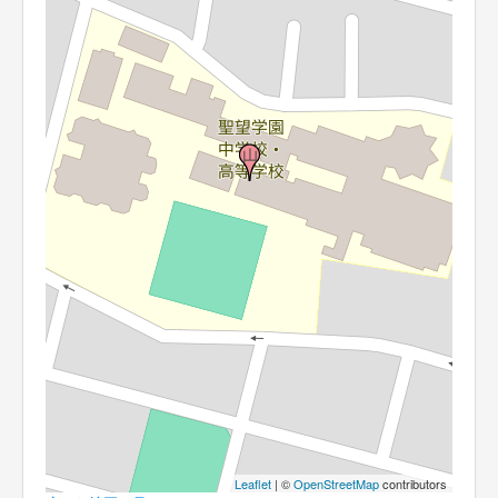
Leaflet
| ©
OpenStreetMap
contributors