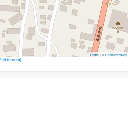
Leaflet
| ©
OpenStreetMap
l Screen)