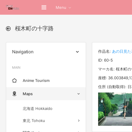
Menu
桜木町の十字路
Navigation
作品名:
あの日見た
ID: 60-5
MAIN
マーカ名: 桜木町
座標: 36.003849,1
Anime Tourism
住所 (自動取得):
Maps
北海道 Hokkaido
東北 Tohoku