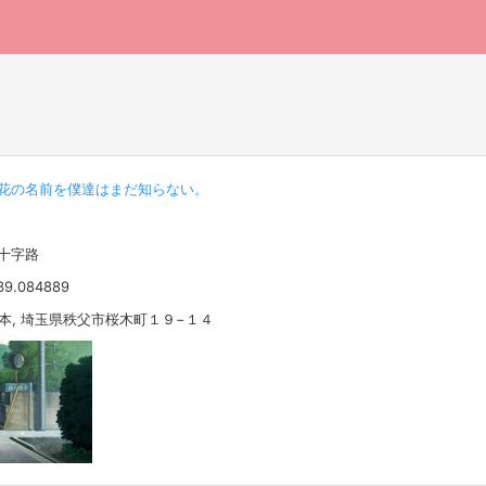
花の名前を僕達はまだ知らない。
の十字路
39.084889
 日本, 埼玉県秩父市桜木町１９−１４