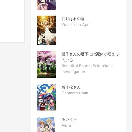
四月は君の嘘
Your Lie in April
櫻子さんの足下には死体が埋まっ
ている
Beautiful Bones: Sakurako's
Investigation
おそ松さん
Osomatsu-san
あいうら
Aiura