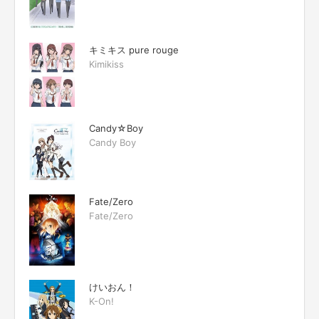
キミキス pure rouge
Kimikiss
Candy☆Boy
Candy Boy
Fate/Zero
Fate/Zero
けいおん！
K-On!