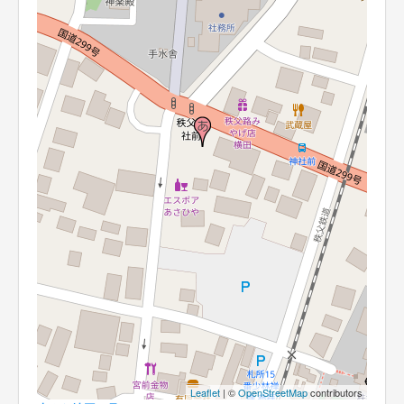
Leaflet
| ©
OpenStreetMap
contributors