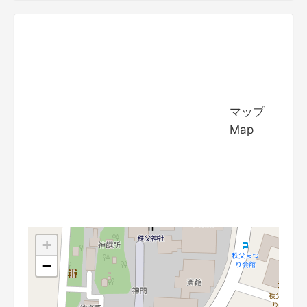
マップ
Map
+
−